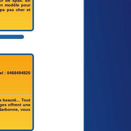
ur de spas. En
'un modèle pour
spa pas cher et
el : 0468494820
a beauté... Tout
ges offrent une
e Narbonne, vous