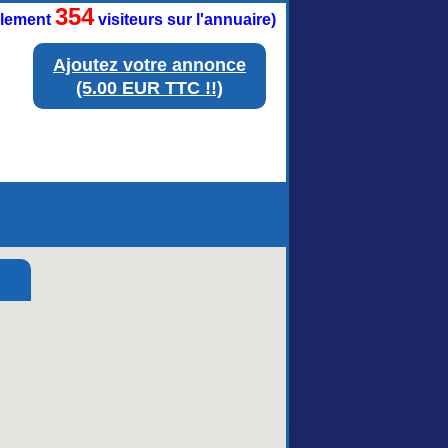
354
ellement
visiteurs sur l'annuaire)
Ajoutez votre annonce
(5.00 EUR TTC !!)