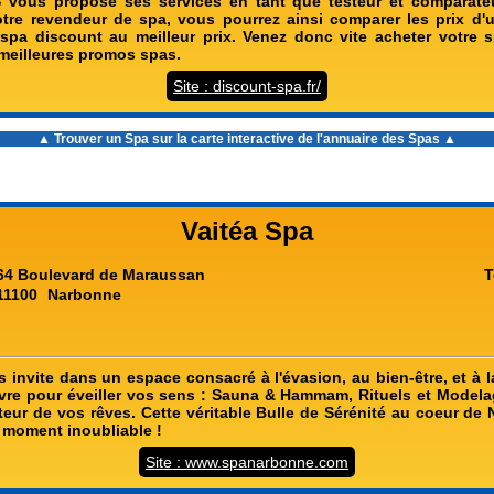
 vous propose ses services en tant que testeur et comparate
tre revendeur de spa, vous pourrez ainsi comparer les prix d
 spa discount au meilleur prix. Venez donc vite acheter votre 
 meilleures promos spas.
Site : discount-spa.fr/
▲ Trouver un Spa sur la carte interactive de l'
annuaire des Spas
▲
Vaitéa Spa
64 Boulevard de Maraussan
T
11100
Narbonne
 invite dans un espace consacré à l'évasion, au bien-être, et à l
vre pour éveiller vos sens : Sauna & Hammam, Rituels et Modela
uteur de vos rêves. Cette véritable Bulle de Sérénité au coeur d
 moment inoubliable !
Site : www.spanarbonne.com