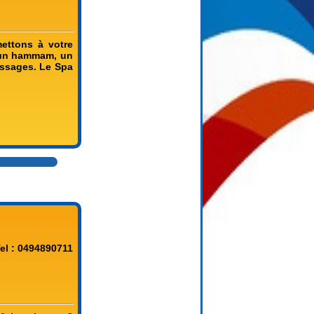
ettons à votre
, un hammam, un
assages. Le Spa
el : 0494890711