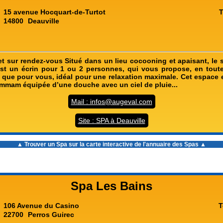
15 avenue Hocquart-de-Turtot
T
14800
Deauville
et sur rendez-vous Situé dans un lieu cocooning et apaisant, le s
est un écrin pour 1 ou 2 personnes, qui vous propose, en toute
en que pour vous, idéal pour une relaxation maximale. Cet espace 
mmam équipée d’une douche avec un ciel de pluie...
Mail : infos@augeval.com
Site : SPA à Deauville
▲ Trouver un Spa sur la carte interactive de l'
annuaire des Spas
▲
Spa Les Bains
106 Avenue du Casino
T
22700
Perros Guirec