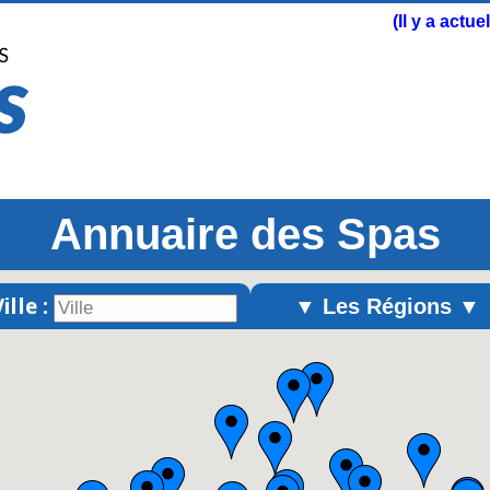
(Il y a actu
Annuaire des Spas
ille :
▼ Les Régions ▼
Alsace
Aquitaine
Auvergne
Basse-Normandie
Bourgogne