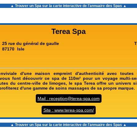
▲ Trouver un Spa sur la carte interactive de l'
annuaire des Spas
▲
Terea Spa
25 rue du général de gaulle
T
87170
Isle
nviviale d'une maison empreint d'authenticité avec toutes 
 vous font découvrir ce spa de 110m² pour un voyage multi-se
tes du centre-ville de limoges, le spa Terea offre un univers si
profiterez d'une gamme de soins massages de sa propre marque.
Mail : reception@terea-spa.com
Site : www.terea-spa.com/
▲ Trouver un Spa sur la carte interactive de l'
annuaire des Spas
▲