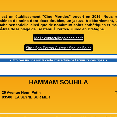
 est un établissement "Cinq Mondes" ouvert en 2016. Nous m
cabines de soins dont deux doubles, un jacuzzi à débordement
che sensorielle, ainsi que de nombreux soins esthétiques et m
mètres de la plage de Trestaou à Perros-Guirec en Bretagne.
Mail : contact@spalesbains.fr
Site : Spa Perros Guirec : Spa les Bains
▲ Trouver un Spa sur la carte interactive de l'
annuaire des Spas
▲
HAMMAM SOUHILA
29 Avenue Henri Pétin
T
83500
LA SEYNE SUR MER