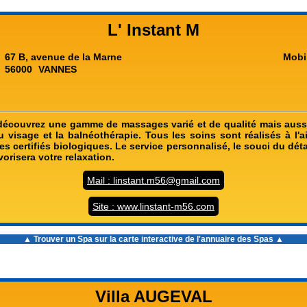
L' Instant M
67 B, avenue de la Marne
Mobi
56000
VANNES
 découvrez une gamme de massages varié et de qualité mais aussi
u visage et la balnéothérapie. Tous les soins sont réalisés à l'a
les certifiés biologiques. Le service personnalisé, le souci du déta
orisera votre relaxation.
Mail : linstant.m56@gmail.com
Site : www.linstant-m56.com
▲ Trouver un Spa sur la carte interactive de l'
annuaire des Spas
▲
Villa AUGEVAL