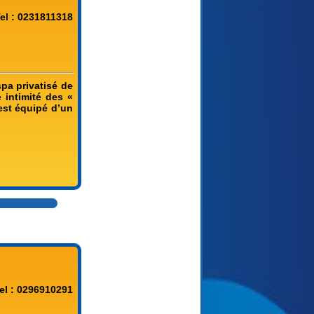
el : 0231811318
pa privatisé de
 intimité des «
est équipé d’un
el : 0296910291