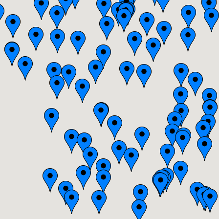
Bretagne
Centre
Champagne-Ardenne
Franche-Comté
Haute-Normandie
Ile-de-France
Languedoc-Roussillon
Limousin
Lorraine
Midi-Pyrénées
Nord-Pas-de-Calais
Pays-de-la-Loire
Picardie
Poitou-Charentes
Provence-Alpes-Côte-d'Azur(p