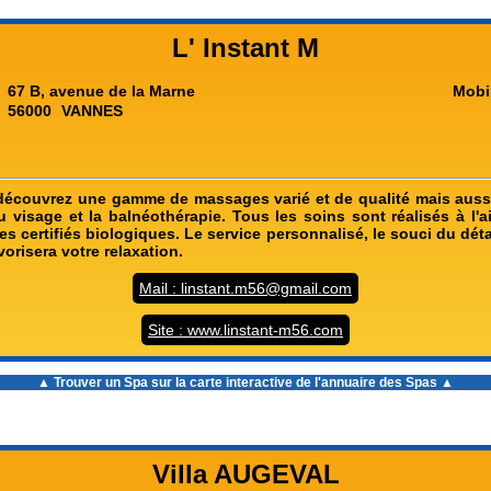
L' Instant M
67 B, avenue de la Marne
Mobi
56000
VANNES
 découvrez une gamme de massages varié et de qualité mais aussi
u visage et la balnéothérapie. Tous les soins sont réalisés à l'a
les certifiés biologiques. Le service personnalisé, le souci du déta
orisera votre relaxation.
Mail : linstant.m56@gmail.com
Site : www.linstant-m56.com
▲ Trouver un Spa sur la carte interactive de l'
annuaire des Spas
▲
Villa AUGEVAL