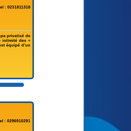
el : 0231811318
pa privatisé de
 intimité des «
est équipé d’un
el : 0296910291