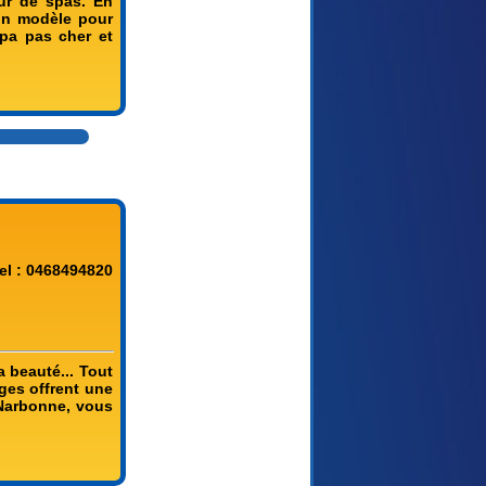
ur de spas. En
'un modèle pour
spa pas cher et
el : 0468494820
a beauté... Tout
ges offrent une
e Narbonne, vous