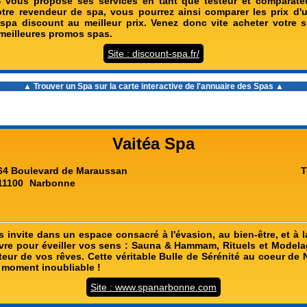
 vous propose ses services en tant que testeur et comparate
tre revendeur de spa, vous pourrez ainsi comparer les prix d
 spa discount au meilleur prix. Venez donc vite acheter votre 
 meilleures promos spas.
Site : discount-spa.fr/
▲ Trouver un Spa sur la carte interactive de l'
annuaire des Spas
▲
Vaitéa Spa
64 Boulevard de Maraussan
T
11100
Narbonne
 invite dans un espace consacré à l'évasion, au bien-être, et à l
vre pour éveiller vos sens : Sauna & Hammam, Rituels et Modela
uteur de vos rêves. Cette véritable Bulle de Sérénité au coeur d
 moment inoubliable !
Site : www.spanarbonne.com