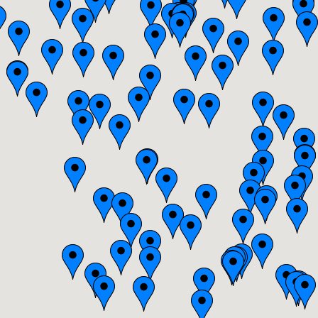
Bretagne
Centre
Champagne-Ardenne
Franche-Comté
Haute-Normandie
Ile-de-France
Languedoc-Roussillon
Limousin
Lorraine
Midi-Pyrénées
Nord-Pas-de-Calais
Pays-de-la-Loire
Picardie
Poitou-Charentes
Provence-Alpes-Côte-d'Azur(p