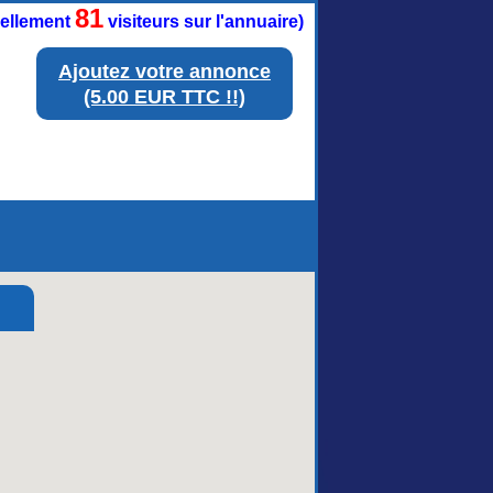
81
tuellement
visiteurs sur l'annuaire)
Ajoutez votre annonce
(5.00 EUR TTC !!)