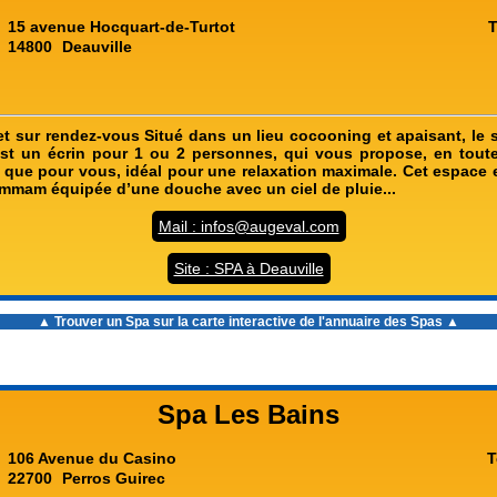
15 avenue Hocquart-de-Turtot
T
14800
Deauville
et sur rendez-vous Situé dans un lieu cocooning et apaisant, le s
est un écrin pour 1 ou 2 personnes, qui vous propose, en toute
en que pour vous, idéal pour une relaxation maximale. Cet espace 
mmam équipée d’une douche avec un ciel de pluie...
Mail : infos@augeval.com
Site : SPA à Deauville
▲ Trouver un Spa sur la carte interactive de l'
annuaire des Spas
▲
Spa Les Bains
106 Avenue du Casino
T
22700
Perros Guirec