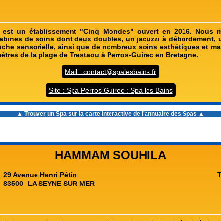
 est un établissement "Cinq Mondes" ouvert en 2016. Nous m
cabines de soins dont deux doubles, un jacuzzi à débordement
che sensorielle, ainsi que de nombreux soins esthétiques et m
mètres de la plage de Trestaou à Perros-Guirec en Bretagne.
Mail : contact@spalesbains.fr
Site : Spa Perros Guirec : Spa les Bains
▲ Trouver un Spa sur la carte interactive de l'
annuaire des Spas
▲
HAMMAM SOUHILA
29 Avenue Henri Pétin
T
83500
LA SEYNE SUR MER