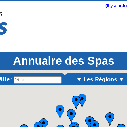
(Il y a ac
Annuaire des Spas
ille :
▼ Les Régions ▼
Alsace
Aquitaine
Auvergne
Basse-Normandie
Bourgogne