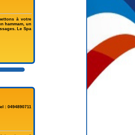
ettons à votre
, un hammam, un
assages. Le Spa
el : 0494890711