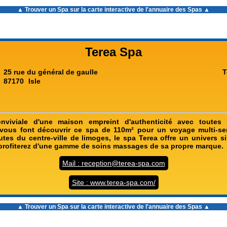
▲ Trouver un Spa sur la carte interactive de l'
annuaire des Spas
▲
Terea Spa
25 rue du général de gaulle
T
87170
Isle
nviviale d'une maison empreint d'authenticité avec toutes 
 vous font découvrir ce spa de 110m² pour un voyage multi-se
tes du centre-ville de limoges, le spa Terea offre un univers si
profiterez d'une gamme de soins massages de sa propre marque.
Mail : reception@terea-spa.com
Site : www.terea-spa.com/
▲ Trouver un Spa sur la carte interactive de l'
annuaire des Spas
▲