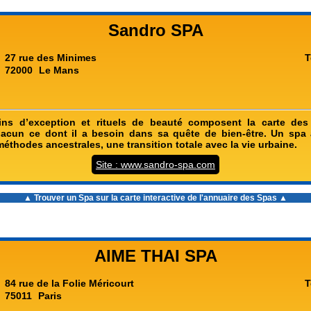
Sandro SPA
27 rue des Minimes
T
72000
Le Mans
oins d’exception et rituels de beauté composent la carte des 
hacun ce dont il a besoin dans sa quête de bien-être. Un spa
éthodes ancestrales, une transition totale avec la vie urbaine.
Site : www.sandro-spa.com
▲ Trouver un Spa sur la carte interactive de l'
annuaire des Spas
▲
AIME THAI SPA
84 rue de la Folie Méricourt
T
75011
Paris