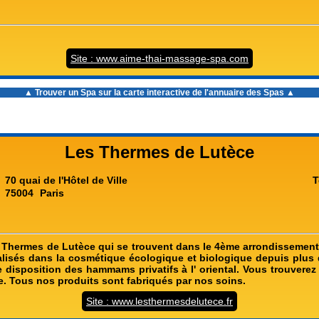
Site : www.aime-thai-massage-spa.com
▲ Trouver un Spa sur la carte interactive de l'
annuaire des Spas
▲
Les Thermes de Lutèce
70 quai de l'Hôtel de Ville
T
75004
Paris
Thermes de Lutèce qui se trouvent dans le 4ème arrondissement
isés dans la cosmétique écologique et biologique depuis plus 
 disposition des hammams privatifs à l' oriental. Vous trouverez
e. Tous nos produits sont fabriqués par nos soins.
Site : www.lesthermesdelutece.fr