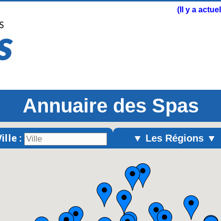
(Il y a actu
Annuaire des Spas
ille :
▼ Les Régions ▼
Alsace
Aquitaine
Auvergne
Basse-Normandie
Bourgogne