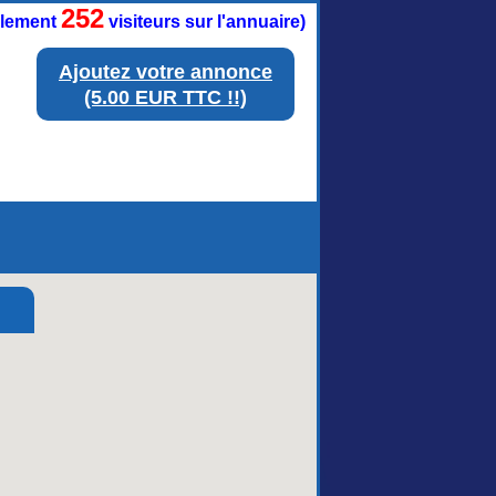
252
ellement
visiteurs sur l'annuaire)
Ajoutez votre annonce
(5.00 EUR TTC !!)