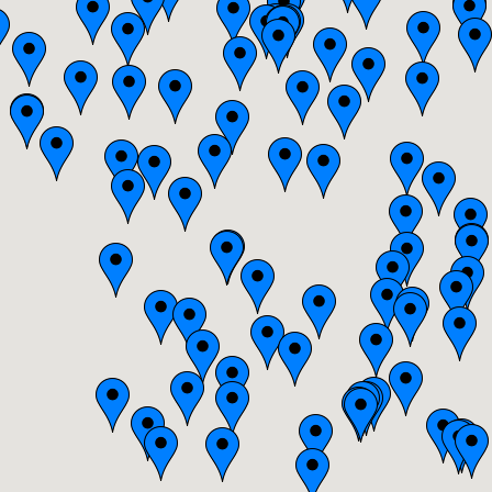
Bretagne
Centre
Champagne-Ardenne
Franche-Comté
Haute-Normandie
Ile-de-France
Languedoc-Roussillon
Limousin
Lorraine
Midi-Pyrénées
Nord-Pas-de-Calais
Pays-de-la-Loire
Picardie
Poitou-Charentes
Provence-Alpes-Côte-d'Azur(p