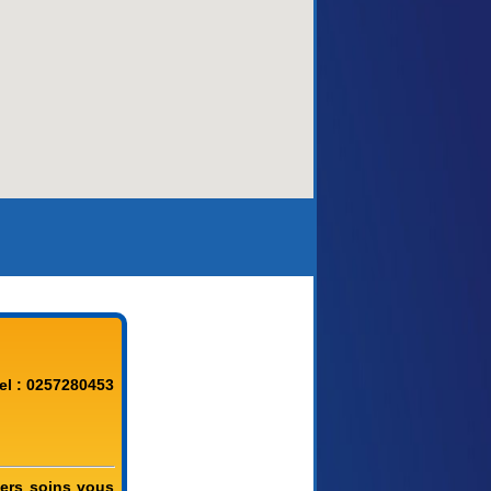
el : 0257280453
vers soins vous