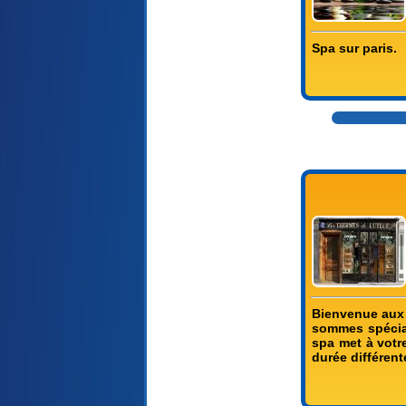
Spa sur paris.
Bienvenue aux 
sommes spécial
spa met à votre
durée différent