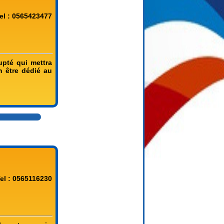
el : 0565423477
upté qui mettra
n être dédié au
el : 0565116230