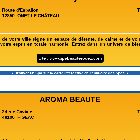
Route d'Espalion
T
12850
ONET LE CHÂTEAU
 de votre ville règne un espace de détente, de calme et de vol
 votre esprit en totale harmonie. Entrez dans un univers de bie
.
Site : www.spabeauterodez.com
▲ Trouver un Spa sur la carte interactive de l'
annuaire des Spas
▲
AROMA BEAUTE
24 rue Caviale
T
46100
FIGEAC