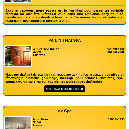
Sans rendez-vous, notre espace est le lieu idéal pour passer un agréable
moment de bien-être. Détendez-vous dans une ambiance cosy, tout en
bénéficiant de soins naturels à base de riz. Découvrez les rituels indiens et
mauriciens développés en pensant à vous.
PAILIN THAI SPA
24 rue Noël Ballay
0237995159
28000
0612437685
Chartres
Massage thaïlandais traditionnel, massage aux huiles, massage des pieds et
réflexologie plantaire, gommage, massage pour femmes enceintes, spa,
sauna avec ou sans vapeur aux plantes aromatiques thaïlandais.
Site : www.pailin-thai-spa.fr
My Spa
5 rue Drouin
0383301155
54000
Nancy