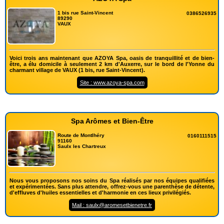
1 bis rue Saint-Vincent
0386526935
89290
VAUX
Voici trois ans maintenant que AZOYA Spa, oasis de tranquillité et de bien-
être, a élu domicile à seulement 2 km d'Auxerre, sur le bord de l'Yonne du
charmant village de VAUX (1 bis, rue Saint-Vincent).
Site : www.azoya-spa.com
Spa Arômes et Bien-Être
Route de Montlhéry
0160111515
91160
Saulx les Chartreux
Nous vous proposons nos soins du Spa réalisés par nos équipes qualifiées
et expérimentées. Sans plus attendre, offrez-vous une parenthèse de détente,
d'effluves d'huiles essentielles et d'harmonie en ces lieux privilégiés.
Mail : saulx@aromesetbienetre.fr