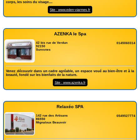
corps, les soins du visage....
Site : www.eden-viarmes.fr
AZENKA le Spa
42 bis rue de Verdun
0145060314
92150
Suresnes
Venez découvrir dans un cadre agréable, un espace voué au bien-être et à la
beauté, fondé sur les bienfaits de la nature.
Site : www.azenka.fr
Relaxéo SPA
142 rue des Artisans
0549527774
86550
Mignaloux Beauvoir