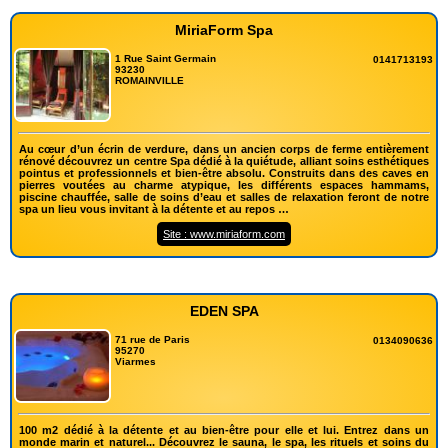
MiriaForm Spa
1 Rue Saint Germain
0141713193
93230
ROMAINVILLE
Au cœur d’un écrin de verdure, dans un ancien corps de ferme entièrement
rénové découvrez un centre Spa dédié à la quiétude, alliant soins esthétiques
pointus et professionnels et bien-être absolu. Construits dans des caves en
pierres voutées au charme atypique, les différents espaces hammams,
piscine chauffée, salle de soins d’eau et salles de relaxation feront de notre
spa un lieu vous invitant à la détente et au repos …
Site : www.miriaform.com
EDEN SPA
71 rue de Paris
0134090636
95270
Viarmes
100 m2 dédié à la détente et au bien-être pour elle et lui. Entrez dans un
monde marin et naturel... Découvrez le sauna, le spa, les rituels et soins du