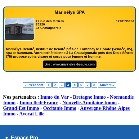
Marinélys SPA
17 rue des terriers
0228139396
85120
La Chataigneraie
Marinélys Beauté, institut de beauté près de Fontenay le Comte (Vendée, 85),
spa et hammam. Votre esthéticienne à La Chataigneraie près des Deux Sèvres
(79) propose soins visage et corps pour femme et homme.
Site : www.marinelys-beaute.com
« Précédent
1
2
3
4
5
6
7
8
Suivant »
Nos partenaires :
Immo du Var
-
Bretagne Immo
-
Normandie
Immo
-
Immo IledeFrance
-
Nouvelle-Aquitaine Immo
-
Grand-Est Immo
-
Occitanie Immo
-
Auvergne-Rhône-Alpes
Immo
-
Avocat Lille
► Espace Pro