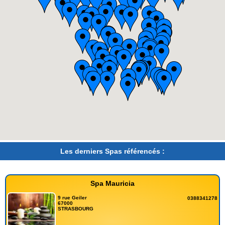
Les derniers Spas référencés :
Spa Mauricia
9 rue Geiler
0388341278
67000
STRASBOURG