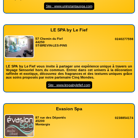
Site : www.uninstantauspa.com
LE SPA by Le Fief
57 Chemin du Fief
0240277598
44250
ST-BREVIN-LES-PINS
LE SPA by Le Fief vous invite à partager une expérience unique à travers un
Voyage Sensoriel hors du commun. Entrez dans cet univers à la décoration
raffinée et exotique, découvrez des fragrances et des textures uniques grâce
aux soins proposés par notre partenaire Cinq Mondes.
Site : www.lespabylefief.com
Evasion Spa
87 rue des Déportés
0238854174
45200
Montargis