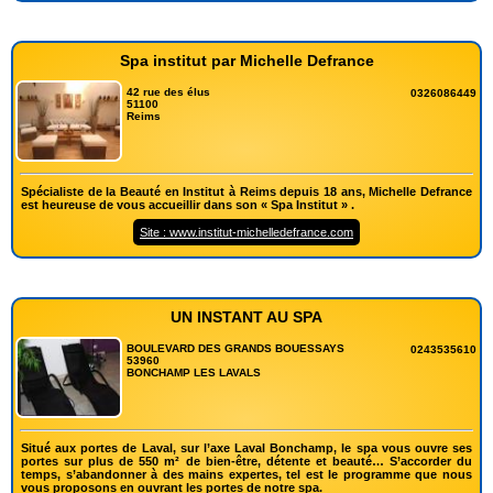
Spa institut par Michelle Defrance
42 rue des élus
0326086449
51100
Reims
Spécialiste de la Beauté en Institut à Reims depuis 18 ans, Michelle Defrance
est heureuse de vous accueillir dans son « Spa Institut » .
Site : www.institut-michelledefrance.com
UN INSTANT AU SPA
BOULEVARD DES GRANDS BOUESSAYS
0243535610
53960
BONCHAMP LES LAVALS
Situé aux portes de Laval, sur l’axe Laval Bonchamp, le spa vous ouvre ses
portes sur plus de 550 m² de bien-être, détente et beauté… S’accorder du
temps, s’abandonner à des mains expertes, tel est le programme que nous
vous proposons en ouvrant les portes de notre spa.