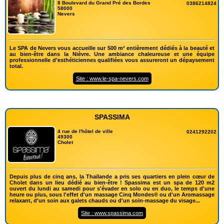
8 Boulevard du Grand Pré des Bordes
0386214824
58000
Nevers
Le SPA de Nevers vous accueille sur 500 m² entièrement dédiés à la beauté et
au bien-être dans la Nièvre. Une ambiance chaleureuse et une équipe
professionnelle d’esthéticiennes qualifiées vous assureront un dépaysement
total.
Site : www.le-spa-nevers.com
SPASSIMA
4 rue de l'hôtel de ville
0241292202
49300
Cholet
Depuis plus de cinq ans, la Thaïlande a pris ses quartiers en plein cœur de
Cholet dans un lieu dédié au bien-être ! Spassima est un spa de 120 m2
ouvert du lundi au samedi pour s'évader en solo ou en duo, le temps d'une
heure ou plus, sous l'effet d'un massage Cinq Mondes® ou d'un Aromassage
relaxant, d'un soin aux galets chauds ou d'un soin-massage du visage...
Site : www.spassima.com