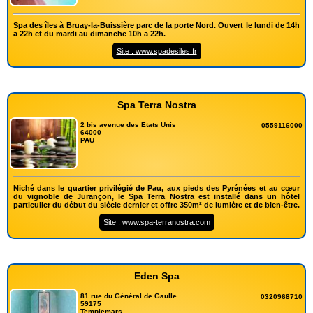
Spa des îles à Bruay-la-Buissière parc de la porte Nord. Ouvert le lundi de 14h
a 22h et du mardi au dimanche 10h a 22h.
Site : www.spadesiles.fr
Spa Terra Nostra
2 bis avenue des Etats Unis
0559116000
64000
PAU
Niché dans le quartier privilégié de Pau, aux pieds des Pyrénées et au cœur
du vignoble de Jurançon, le Spa Terra Nostra est installé dans un hôtel
particulier du début du siècle dernier et offre 350m² de lumière et de bien-être.
Site : www.spa-terranostra.com
Eden Spa
81 rue du Général de Gaulle
0320968710
59175
Templemars