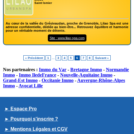
Saint Ismier
Au cœur de la vallée du Grésivaudan, proche de Grenoble, Lilao Spa est une
adresse confidentielle, dédiée au bien-être... Retrouvez équilibre et harmonie
pour un véritable moment de détente.
Site : www.lilao-spa.com
« Précédent
1
…
3
4
5
6
7
8
Suivant »
Nos partenaires :
Immo du Var
-
Bretagne Immo
-
Normandie
Immo
-
Immo IledeFrance
-
Nouvelle-Aquitaine Immo
-
Grand-Est Immo
-
Occitanie Immo
-
Auvergne-Rhône-Alpes
Immo
-
Avocat Lille
► Espace Pro
► Pourquoi s'inscrire ?
► Mentions Légales et CGV