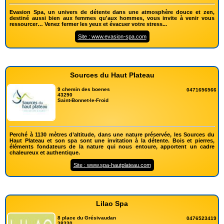
Evasion Spa, un univers de détente dans une atmosphère douce et zen,
destiné aussi bien aux femmes qu'aux hommes, vous invite à venir vous
ressourcer… Venez fermer les yeux et évacuer votre stress...
Site : www.evasion-spa.com
Sources du Haut Plateau
9 chemin des boenes
0471656566
43290
Saint-Bonnet-le-Froid
Perché à 1130 mètres d’altitude, dans une nature préservée, les Sources du
Haut Plateau et son spa sont une invitation à la détente. Bois et pierres,
éléments fondateurs de la nature qui nous entoure, apportent un cadre
chaleureux et authentique.
Site : www.spa-hautplateau.com
Lilao Spa
8 place du Grésivaudan
0476523419
38330