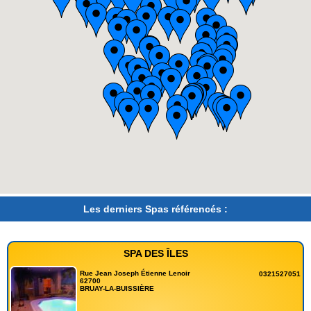
Les derniers Spas référencés :
SPA DES ÎLES
Rue Jean Joseph Étienne Lenoir
0321527051
62700
BRUAY-LA-BUISSIÈRE