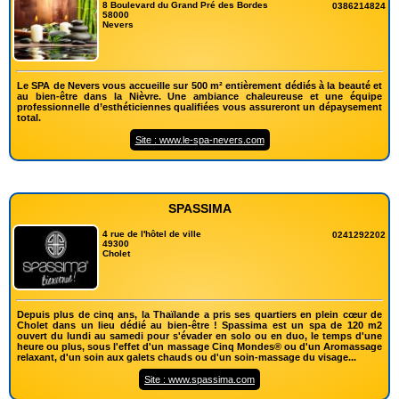
8 Boulevard du Grand Pré des Bordes
0386214824
58000
Nevers
Le SPA de Nevers vous accueille sur 500 m² entièrement dédiés à la beauté et
au bien-être dans la Nièvre. Une ambiance chaleureuse et une équipe
professionnelle d’esthéticiennes qualifiées vous assureront un dépaysement
total.
Site : www.le-spa-nevers.com
SPASSIMA
4 rue de l'hôtel de ville
0241292202
49300
Cholet
Depuis plus de cinq ans, la Thaïlande a pris ses quartiers en plein cœur de
Cholet dans un lieu dédié au bien-être ! Spassima est un spa de 120 m2
ouvert du lundi au samedi pour s'évader en solo ou en duo, le temps d'une
heure ou plus, sous l'effet d'un massage Cinq Mondes® ou d'un Aromassage
relaxant, d'un soin aux galets chauds ou d'un soin-massage du visage...
Site : www.spassima.com