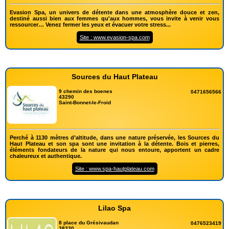
Evasion Spa, un univers de détente dans une atmosphère douce et zen,
destiné aussi bien aux femmes qu'aux hommes, vous invite à venir vous
ressourcer… Venez fermer les yeux et évacuer votre stress...
Site : www.evasion-spa.com
Sources du Haut Plateau
9 chemin des boenes
0471656566
43290
Saint-Bonnet-le-Froid
Perché à 1130 mètres d’altitude, dans une nature préservée, les Sources du
Haut Plateau et son spa sont une invitation à la détente. Bois et pierres,
éléments fondateurs de la nature qui nous entoure, apportent un cadre
chaleureux et authentique.
Site : www.spa-hautplateau.com
Lilao Spa
8 place du Grésivaudan
0476523419
38330