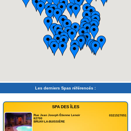
Les derniers Spas référencés :
SPA DES ÎLES
Rue Jean Joseph Étienne Lenoir
0321527051
62700
BRUAY-LA-BUISSIÈRE