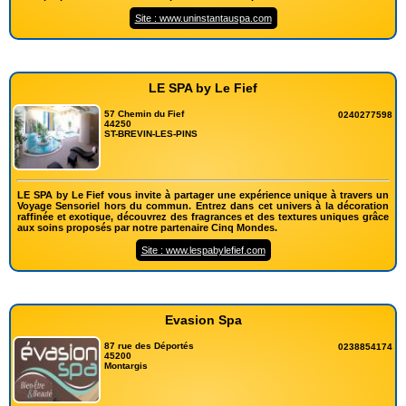
Site : www.uninstantauspa.com
LE SPA by Le Fief
57 Chemin du Fief
0240277598
44250
ST-BREVIN-LES-PINS
LE SPA by Le Fief vous invite à partager une expérience unique à travers un
Voyage Sensoriel hors du commun. Entrez dans cet univers à la décoration
raffinée et exotique, découvrez des fragrances et des textures uniques grâce
aux soins proposés par notre partenaire Cinq Mondes.
Site : www.lespabylefief.com
Evasion Spa
87 rue des Déportés
0238854174
45200
Montargis