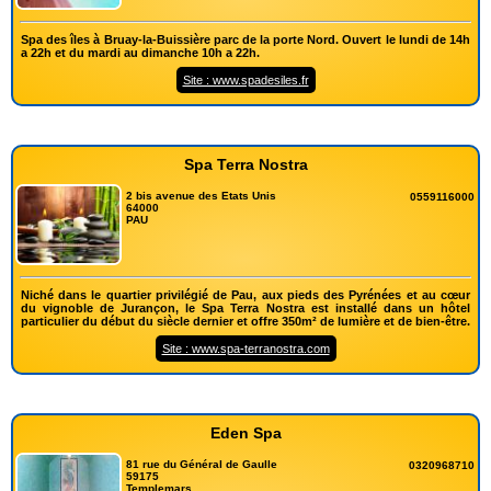
Spa des îles à Bruay-la-Buissière parc de la porte Nord. Ouvert le lundi de 14h
a 22h et du mardi au dimanche 10h a 22h.
Site : www.spadesiles.fr
Spa Terra Nostra
2 bis avenue des Etats Unis
0559116000
64000
PAU
Niché dans le quartier privilégié de Pau, aux pieds des Pyrénées et au cœur
du vignoble de Jurançon, le Spa Terra Nostra est installé dans un hôtel
particulier du début du siècle dernier et offre 350m² de lumière et de bien-être.
Site : www.spa-terranostra.com
Eden Spa
81 rue du Général de Gaulle
0320968710
59175
Templemars