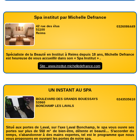
Spa institut par Michelle Defrance
42 rue des élus
0326086449
51100
Reims
Spécialiste de la Beauté en Institut à Reims depuis 18 ans, Michelle Defrance
est heureuse de vous accueillir dans son « Spa Institut » .
Site : www.institut-michelledefrance.com
UN INSTANT AU SPA
BOULEVARD DES GRANDS BOUESSAYS
0243535610
53960
BONCHAMP LES LAVALS
Situé aux portes de Laval, sur l’axe Laval Bonchamp, le spa vous ouvre ses
portes sur plus de 550 m² de bien-être, détente et beauté… S’accorder du
temps, s’abandonner à des mains expertes, tel est le programme que nous
vous proposons en ouvrant les portes de notre spa.