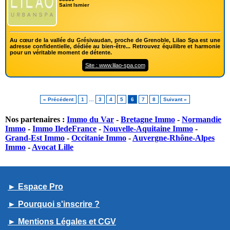
Saint Ismier
Au cœur de la vallée du Grésivaudan, proche de Grenoble, Lilao Spa est une
adresse confidentielle, dédiée au bien-être... Retrouvez équilibre et harmonie
pour un véritable moment de détente.
Site : www.lilao-spa.com
« Précédent
1
…
3
4
5
6
7
8
Suivant »
Nos partenaires :
Immo du Var
-
Bretagne Immo
-
Normandie
Immo
-
Immo IledeFrance
-
Nouvelle-Aquitaine Immo
-
Grand-Est Immo
-
Occitanie Immo
-
Auvergne-Rhône-Alpes
Immo
-
Avocat Lille
► Espace Pro
► Pourquoi s'inscrire ?
► Mentions Légales et CGV