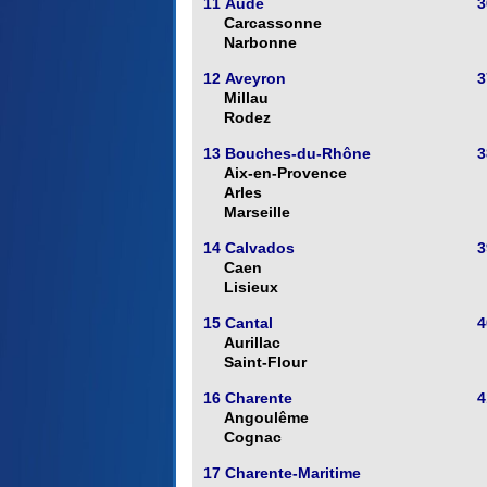
11 Aude
3
Carcassonne
Narbonne
12 Aveyron
3
Millau
Rodez
13 Bouches-du-Rhône
3
Aix-en-Provence
Arles
Marseille
14 Calvados
3
Caen
Lisieux
15 Cantal
4
Aurillac
Saint-Flour
16 Charente
4
Angoulême
Cognac
17 Charente-Maritime