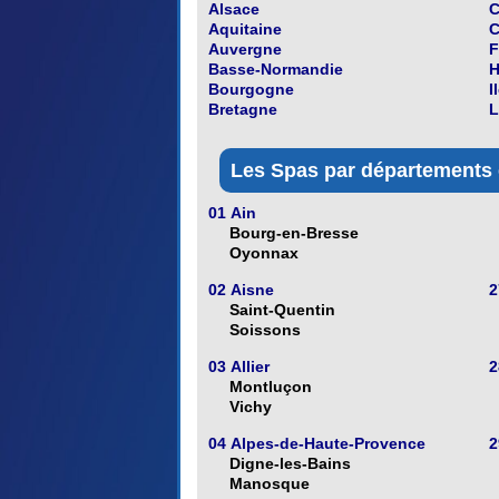
Alsace
C
Aquitaine
C
Auvergne
F
Basse-Normandie
H
Bourgogne
I
Bretagne
L
Les Spas par départements e
01 Ain
Bourg-en-Bresse
Oyonnax
02 Aisne
2
Saint-Quentin
Soissons
03 Allier
2
Montluçon
Vichy
04 Alpes-de-Haute-Provence
2
Digne-les-Bains
Manosque