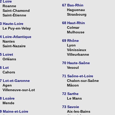
2 Loire
67 Bas-Rhin
Roanne
Haguenau
Saint-Chamond
Strasbourg
Saint-Étienne
68 Haut-Rhin
3 Haute-Loire
Colmar
Le Puy-en-Velay
Mulhouse
4 Loire-Atlantique
69 Rhône
Nantes
Lyon
Saint-Nazaire
Vénissieux
5 Loiret
Villeurbanne
Orléans
70 Haute-Saône
6 Lot
Vesoul
Cahors
71 Saône-et-Loire
7 Lot-et-Garonne
Chalon-sur-Saône
Agen
Mâcon
Villeneuve-sur-Lot
72 Sarthe
8 Lozère
Le Mans
Mende
73 Savoie
9 Maine-et-Loire
Aix-les-Bains