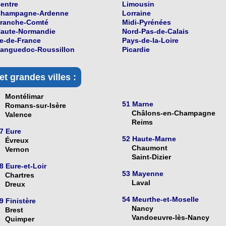
entre
Limousin
hampagne-Ardenne
Lorraine
ranche-Comté
Midi-Pyrénées
aute-Normandie
Nord-Pas-de-Calais
le-de-France
Pays-de-la-Loire
anguedoc-Roussillon
Picardie
t grandes villes :
Montélimar
51 Marne
Romans-sur-Isère
Châlons-en-Champagne
Valence
Reims
7 Eure
52 Haute-Marne
Évreux
Chaumont
Vernon
Saint-Dizier
8 Eure-et-Loir
53 Mayenne
Chartres
Laval
Dreux
54 Meurthe-et-Moselle
9 Finistère
Nancy
Brest
Vandoeuvre-lès-Nancy
Quimper