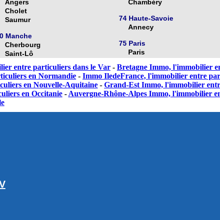
Angers
Chambéry
Cholet
74 Haute-Savoie
Saumur
Annecy
0 Manche
75 Paris
Cherbourg
Paris
Saint-Lô
ier entre particuliers dans le Var
-
Bretagne Immo, l'immobilier en
ticuliers en Normandie
-
Immo IledeFrance, l'immobilier entre part
culiers en Nouvelle-Aquitaine
-
Grand-Est Immo, l'immobilier entr
uliers en Occitanie
-
Auvergne-Rhône-Alpes Immo, l'immobilier en
le
GV