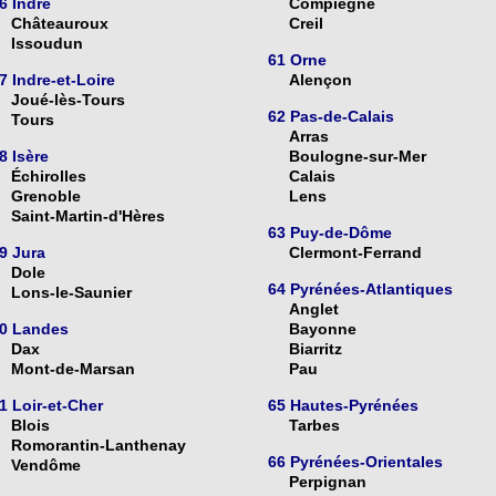
6 Indre
Compiègne
Châteauroux
Creil
Issoudun
61 Orne
7 Indre-et-Loire
Alençon
Joué-lès-Tours
62 Pas-de-Calais
Tours
Arras
8 Isère
Boulogne-sur-Mer
Échirolles
Calais
Grenoble
Lens
Saint-Martin-d'Hères
63 Puy-de-Dôme
9 Jura
Clermont-Ferrand
Dole
64 Pyrénées-Atlantiques
Lons-le-Saunier
Anglet
0 Landes
Bayonne
Dax
Biarritz
Mont-de-Marsan
Pau
1 Loir-et-Cher
65 Hautes-Pyrénées
Blois
Tarbes
Romorantin-Lanthenay
66 Pyrénées-Orientales
Vendôme
Perpignan