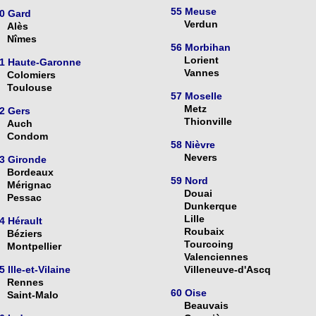
55 Meuse
0 Gard
Verdun
Alès
Nîmes
56 Morbihan
Lorient
1 Haute-Garonne
Vannes
Colomiers
Toulouse
57 Moselle
Metz
2 Gers
Thionville
Auch
Condom
58 Nièvre
Nevers
3 Gironde
Bordeaux
59 Nord
Mérignac
Douai
Pessac
Dunkerque
Lille
4 Hérault
Roubaix
Béziers
Tourcoing
Montpellier
Valenciennes
5 Ille-et-Vilaine
Villeneuve-d'Ascq
Rennes
60 Oise
Saint-Malo
Beauvais