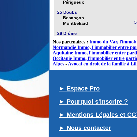
Périgueux
25 Doubs
Besançon
5
Montbéliard
26 Drôme
Nos partenaires :
Immo du Var, l'immobil
Normandie Immo, l'immobilier entre par
Aquitaine Immo, l'immobilier entre parti
Occitanie Immo, l'immobilier entre partic
Alpes
-
Avocat en droit de la famille à Lil
► Espace Pro
► Pourquoi s'inscrire ?
► Mentions Légales et C
► Nous contacter