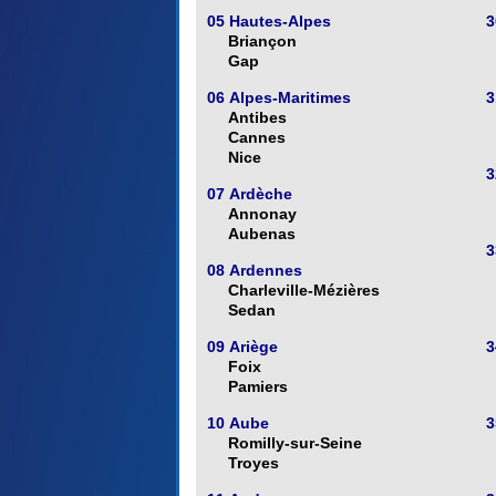
05 Hautes-Alpes
3
Briançon
Gap
06 Alpes-Maritimes
3
Antibes
Cannes
Nice
3
07 Ardèche
Annonay
Aubenas
3
08 Ardennes
Charleville-Mézières
Sedan
09 Ariège
3
Foix
Pamiers
10 Aube
3
Romilly-sur-Seine
Troyes