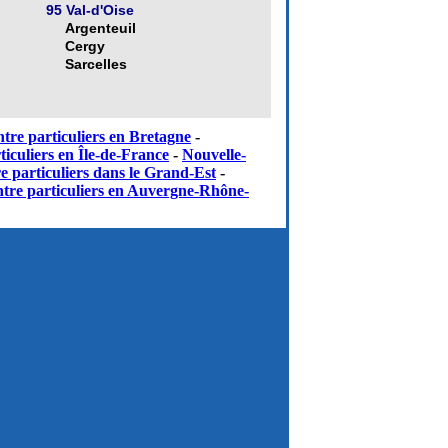
95 Val-d'Oise
Argenteuil
Cergy
Sarcelles
tre particuliers en Bretagne
-
iculiers en Île-de-France
-
Nouvelle-
e particuliers dans le Grand-Est
-
tre particuliers en Auvergne-Rhône-