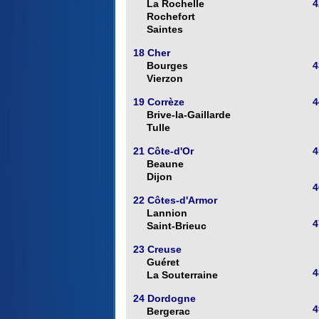
La Rochelle
4
Rochefort
Saintes
18 Cher
Bourges
4
Vierzon
19 Corrèze
4
Brive-la-Gaillarde
Tulle
21 Côte-d'Or
4
Beaune
Dijon
4
22 Côtes-d'Armor
Lannion
4
Saint-Brieuc
23 Creuse
Guéret
4
La Souterraine
24 Dordogne
4
Bergerac