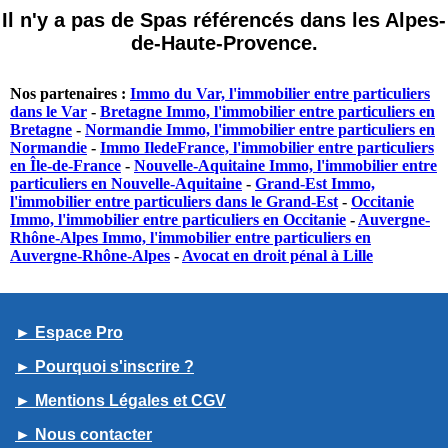
Il n'y a pas de Spas référencés dans les Alpes-
de-Haute-Provence.
Nos partenaires :
Immo du Var, l'immobilier entre particuliers
dans le Var
-
Bretagne Immo, l'immobilier entre particuliers en
Bretagne
-
Normandie Immo, l'immobilier entre particuliers en
Normandie
-
Immo IledeFrance, l'immobilier entre particuliers
en Île-de-France
-
Nouvelle-Aquitaine Immo, l'immobilier entre
particuliers en Nouvelle-Aquitaine
-
Grand-Est Immo,
l'immobilier entre particuliers dans le Grand-Est
-
Occitanie
Immo, l'immobilier entre particuliers en Occitanie
-
Auvergne-
Rhône-Alpes Immo, l'immobilier entre particuliers en
Auvergne-Rhône-Alpes
-
Avocat en droit pénal à Lille
► Espace Pro
► Pourquoi s'inscrire ?
► Mentions Légales et CGV
► Nous contacter