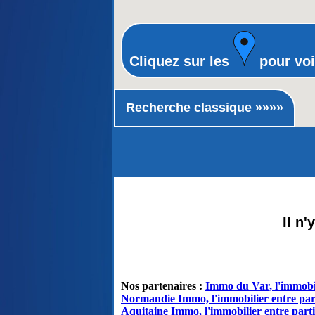
Cliquez sur les
pour voi
Recherche classique ►
Recherche classique »»»»
Il n
Nos partenaires :
Immo du Var, l'immobil
Normandie Immo, l'immobilier entre par
Aquitaine Immo, l'immobilier entre parti