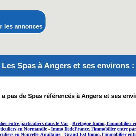
Rhône-Alpes
r les annonces
Les Spas à Angers et ses environs :
'y a pas de Spas référencés à Angers et ses envi
ier entre particuliers dans le Var
-
Bretagne Immo, l'immobilier en
ticuliers en Normandie
-
Immo IledeFrance, l'immobilier entre part
culiers en Nouvelle-Aquitaine
-
Grand-Est Immo, l'immobilier entr