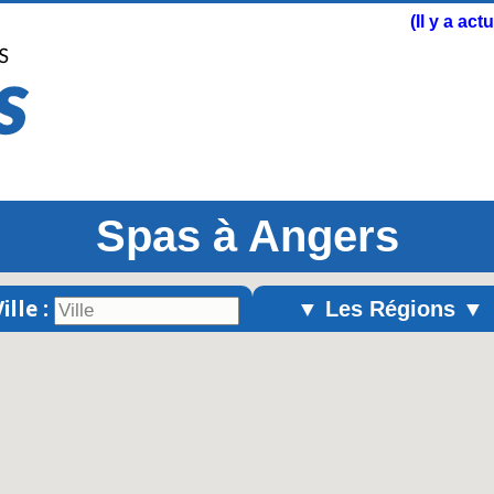
(Il y a ac
Spas à Angers
ille :
▼ Les Régions ▼
Alsace
Aquitaine
Auvergne
Basse-Normandie
Bourgogne