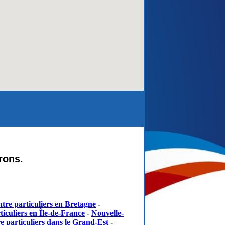
rons.
tre particuliers en Bretagne
-
iculiers en Île-de-France
-
Nouvelle-
e particuliers dans le Grand-Est
-