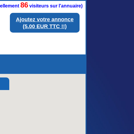
86
tuellement
visiteurs sur l'annuaire)
Ajoutez votre annonce
(5.00 EUR TTC !!)