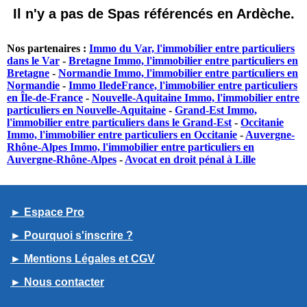
Il n'y a pas de Spas référencés en Ardèche.
Nos partenaires :
Immo du Var, l'immobilier entre particuliers
dans le Var
-
Bretagne Immo, l'immobilier entre particuliers en
Bretagne
-
Normandie Immo, l'immobilier entre particuliers en
Normandie
-
Immo IledeFrance, l'immobilier entre particuliers
en Île-de-France
-
Nouvelle-Aquitaine Immo, l'immobilier entre
particuliers en Nouvelle-Aquitaine
-
Grand-Est Immo,
l'immobilier entre particuliers dans le Grand-Est
-
Occitanie
Immo, l'immobilier entre particuliers en Occitanie
-
Auvergne-
Rhône-Alpes Immo, l'immobilier entre particuliers en
Auvergne-Rhône-Alpes
-
Avocat en droit pénal à Lille
► Espace Pro
► Pourquoi s'inscrire ?
► Mentions Légales et CGV
► Nous contacter