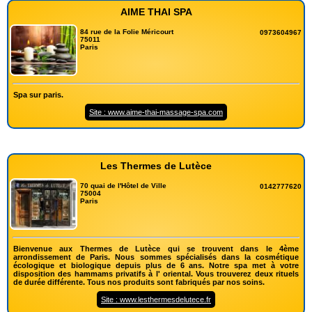
AIME THAI SPA
84 rue de la Folie Méricourt
0973604967
75011
Paris
Spa sur paris.
Site : www.aime-thai-massage-spa.com
Les Thermes de Lutèce
70 quai de l'Hôtel de Ville
0142777620
75004
Paris
Bienvenue aux Thermes de Lutèce qui se trouvent dans le 4ème
arrondissement de Paris. Nous sommes spécialisés dans la cosmétique
écologique et biologique depuis plus de 6 ans. Notre spa met à votre
disposition des hammams privatifs à l' oriental. Vous trouverez deux rituels
de durée différente. Tous nos produits sont fabriqués par nos soins.
Site : www.lesthermesdelutece.fr