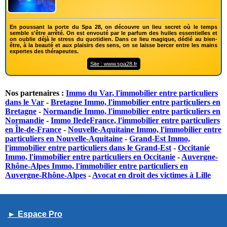
En poussant la porte du Spa 28, on découvre un lieu secret où le temps
semble s'être arrêté. On est envouté par le parfum des huiles essentielles et
on oublie déjà le stress du quotidien. Dans ce lieu magique, dédié au bien-
être, à la beauté et aux plaisirs des sens, on se laisse bercer entre les mains
expertes des thérapeutes.
Site : www.spa28.fr
Nos partenaires :
Immo du Var, l'immobilier entre particuliers
dans le Var
-
Bretagne Immo, l'immobilier entre particuliers en
Bretagne
-
Normandie Immo, l'immobilier entre particuliers en
Normandie
-
Immo IledeFrance, l'immobilier entre particuliers
en Île-de-France
-
Nouvelle-Aquitaine Immo, l'immobilier entre
particuliers en Nouvelle-Aquitaine
-
Grand-Est Immo,
l'immobilier entre particuliers dans le Grand-Est
-
Occitanie
Immo, l'immobilier entre particuliers en Occitanie
-
Auvergne-
Rhône-Alpes Immo, l'immobilier entre particuliers en
Auvergne-Rhône-Alpes
-
Avocat en droit des victimes à Lille
► Espace Pro