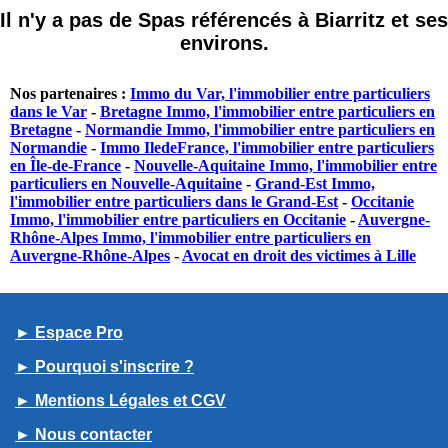
Il n'y a pas de Spas référencés à Biarritz et ses
environs.
Nos partenaires :
Immo du Var, l'immobilier entre particuliers
dans le Var
-
Bretagne Immo, l'immobilier entre particuliers en
Bretagne
-
Normandie Immo, l'immobilier entre particuliers en
Normandie
-
Immo IledeFrance, l'immobilier entre particuliers
en Île-de-France
-
Nouvelle-Aquitaine Immo, l'immobilier entre
particuliers en Nouvelle-Aquitaine
-
Grand-Est Immo,
l'immobilier entre particuliers dans le Grand-Est
-
Occitanie
Immo, l'immobilier entre particuliers en Occitanie
-
Auvergne-
Rhône-Alpes Immo, l'immobilier entre particuliers en
Auvergne-Rhône-Alpes
-
Avocat en droit des victimes à Lille
► Espace Pro
► Pourquoi s'inscrire ?
► Mentions Légales et CGV
► Nous contacter