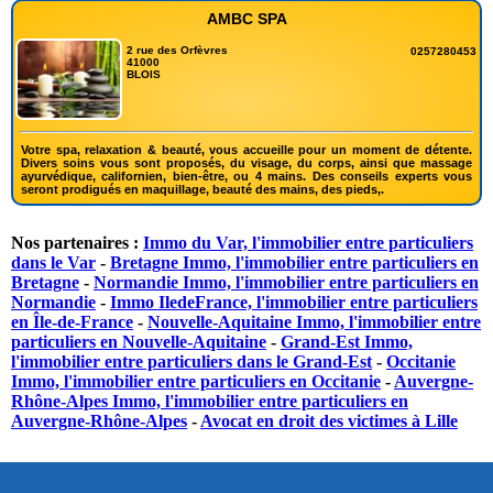
AMBC SPA
2 rue des Orfèvres
0257280453
41000
BLOIS
Votre spa, relaxation & beauté, vous accueille pour un moment de détente.
Divers soins vous sont proposés, du visage, du corps, ainsi que massage
ayurvédique, californien, bien-être, ou 4 mains. Des conseils experts vous
seront prodigués en maquillage, beauté des mains, des pieds,.
Nos partenaires :
Immo du Var, l'immobilier entre particuliers
dans le Var
-
Bretagne Immo, l'immobilier entre particuliers en
Bretagne
-
Normandie Immo, l'immobilier entre particuliers en
Normandie
-
Immo IledeFrance, l'immobilier entre particuliers
en Île-de-France
-
Nouvelle-Aquitaine Immo, l'immobilier entre
particuliers en Nouvelle-Aquitaine
-
Grand-Est Immo,
l'immobilier entre particuliers dans le Grand-Est
-
Occitanie
Immo, l'immobilier entre particuliers en Occitanie
-
Auvergne-
Rhône-Alpes Immo, l'immobilier entre particuliers en
Auvergne-Rhône-Alpes
-
Avocat en droit des victimes à Lille