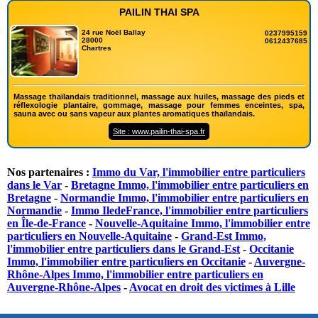
PAILIN THAI SPA
24 rue Noël Ballay
0237995159
28000
0612437685
Chartres
Massage thaïlandais traditionnel, massage aux huiles, massage des pieds et
réflexologie plantaire, gommage, massage pour femmes enceintes, spa,
sauna avec ou sans vapeur aux plantes aromatiques thaïlandais.
Site : www.pailin-thai-spa.fr
Nos partenaires :
Immo du Var, l'immobilier entre particuliers
dans le Var
-
Bretagne Immo, l'immobilier entre particuliers en
Bretagne
-
Normandie Immo, l'immobilier entre particuliers en
Normandie
-
Immo IledeFrance, l'immobilier entre particuliers
en Île-de-France
-
Nouvelle-Aquitaine Immo, l'immobilier entre
particuliers en Nouvelle-Aquitaine
-
Grand-Est Immo,
l'immobilier entre particuliers dans le Grand-Est
-
Occitanie
Immo, l'immobilier entre particuliers en Occitanie
-
Auvergne-
Rhône-Alpes Immo, l'immobilier entre particuliers en
Auvergne-Rhône-Alpes
-
Avocat en droit des victimes à Lille