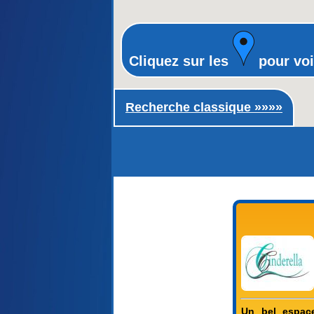
Cliquez sur les
pour voi
Recherche classique ►
Recherche classique »»»»
Un bel espac