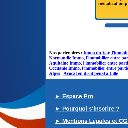
revitalisation 
Nos partenaires :
Immo du Var, l'immobil
Normandie Immo, l'immobilier entre par
Aquitaine Immo, l'immobilier entre parti
Occitanie Immo, l'immobilier entre partic
Alpes
-
Avocat en droit pénal à Lille
► Espace Pro
► Pourquoi s'inscrire ?
► Mentions Légales et C