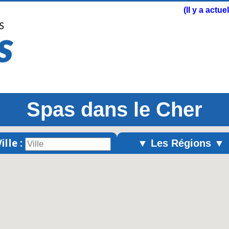
(Il y a actu
Spas dans le Cher
ille :
▼ Les Régions ▼
Alsace
Aquitaine
Auvergne
Basse-Normandie
Bourgogne