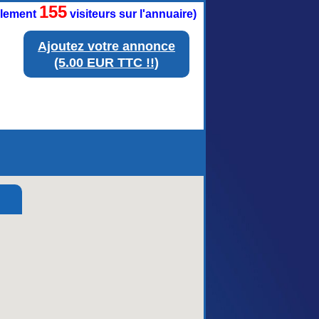
155
ellement
visiteurs sur l'annuaire)
Ajoutez votre annonce
(5.00 EUR TTC !!)