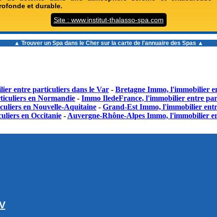
profonde et durable.
Site : www.institut-thalasso-spa.com
▲ Trouver un
Spa dans le Cher
sur la carte de l'annuaire des Spas ▲
ier entre particuliers dans le Var
-
Bretagne Immo, l'immobilier en
ticuliers en Normandie
-
Immo IledeFrance, l'immobilier entre part
culiers en Nouvelle-Aquitaine
-
Grand-Est Immo, l'immobilier entr
uliers en Occitanie
-
Auvergne-Rhône-Alpes Immo, l'immobilier en
GV