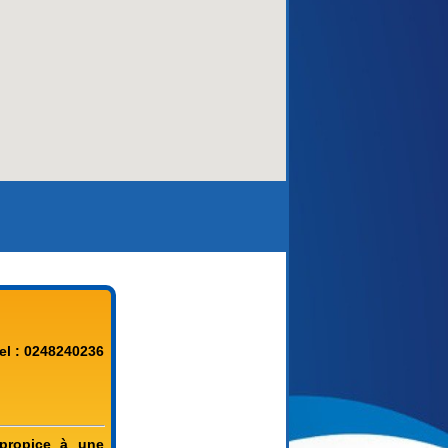
el : 0248240236
propice à une