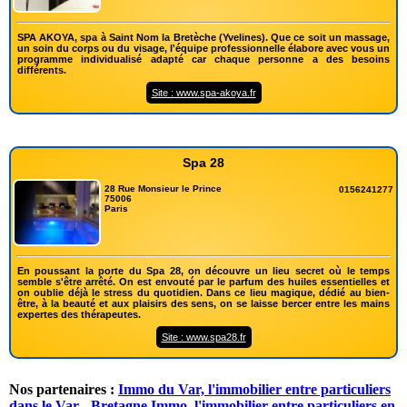
SPA AKOYA, spa à Saint Nom la Bretèche (Yvelines). Que ce soit un massage,
un soin du corps ou du visage, l'équipe professionnelle élabore avec vous un
programme individualisé adapté car chaque personne a des besoins
différents.
Site : www.spa-akoya.fr
Spa 28
28 Rue Monsieur le Prince
0156241277
75006
Paris
En poussant la porte du Spa 28, on découvre un lieu secret où le temps
semble s'être arrêté. On est envouté par le parfum des huiles essentielles et
on oublie déjà le stress du quotidien. Dans ce lieu magique, dédié au bien-
être, à la beauté et aux plaisirs des sens, on se laisse bercer entre les mains
expertes des thérapeutes.
Site : www.spa28.fr
Nos partenaires :
Immo du Var, l'immobilier entre particuliers
dans le Var
-
Bretagne Immo, l'immobilier entre particuliers en