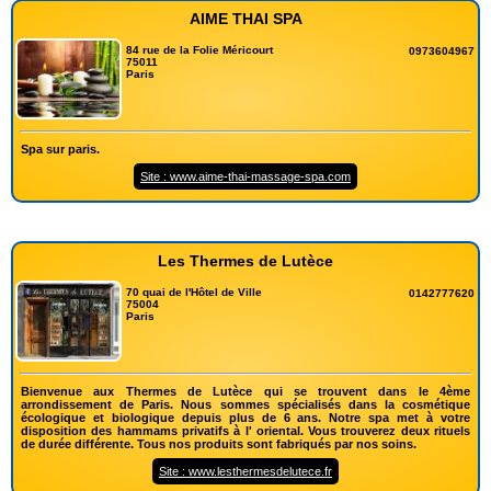
AIME THAI SPA
84 rue de la Folie Méricourt
0973604967
75011
Paris
Spa sur paris.
Site : www.aime-thai-massage-spa.com
Les Thermes de Lutèce
70 quai de l'Hôtel de Ville
0142777620
75004
Paris
Bienvenue aux Thermes de Lutèce qui se trouvent dans le 4ème
arrondissement de Paris. Nous sommes spécialisés dans la cosmétique
écologique et biologique depuis plus de 6 ans. Notre spa met à votre
disposition des hammams privatifs à l' oriental. Vous trouverez deux rituels
de durée différente. Tous nos produits sont fabriqués par nos soins.
Site : www.lesthermesdelutece.fr