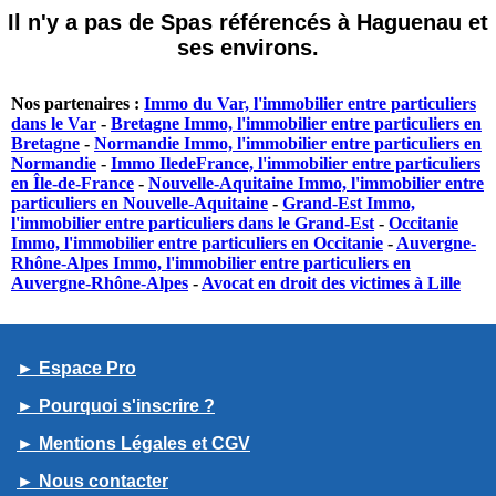
Il n'y a pas de Spas référencés à Haguenau et
ses environs.
Nos partenaires :
Immo du Var, l'immobilier entre particuliers
dans le Var
-
Bretagne Immo, l'immobilier entre particuliers en
Bretagne
-
Normandie Immo, l'immobilier entre particuliers en
Normandie
-
Immo IledeFrance, l'immobilier entre particuliers
en Île-de-France
-
Nouvelle-Aquitaine Immo, l'immobilier entre
particuliers en Nouvelle-Aquitaine
-
Grand-Est Immo,
l'immobilier entre particuliers dans le Grand-Est
-
Occitanie
Immo, l'immobilier entre particuliers en Occitanie
-
Auvergne-
Rhône-Alpes Immo, l'immobilier entre particuliers en
Auvergne-Rhône-Alpes
-
Avocat en droit des victimes à Lille
► Espace Pro
► Pourquoi s'inscrire ?
► Mentions Légales et CGV
► Nous contacter