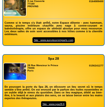
3 rue Couverte
0164089400
77160
PROVINS
Comme si le temps s’y était arrêté, notre Espace détente - avec hammam,
sauna, piscine intérieure chauffée avec nage à contre-courant et
balnéothérapie, offre un espace de sérénité absolue pour vous ressourcer.
Les deux salles de soin sont accessibles à nos hôtes comme à la clientèle
extérieure.
Site : www.auxvieuxremparts.com
Spa 28
28 Rue Monsieur le Prince
0156241277
75006
Paris
En poussant la porte du Spa 28, on découvre un lieu secret où le temps
semble s'être arrêté. On est envouté par le parfum des huiles essentielles et
on oublie déjà le stress du quotidien. Dans ce lieu magique, dédié au bien-
être, à la beauté et aux plaisirs des sens, on se laisse bercer entre les mains
expertes des thérapeutes.
Site : www.spa28.fr