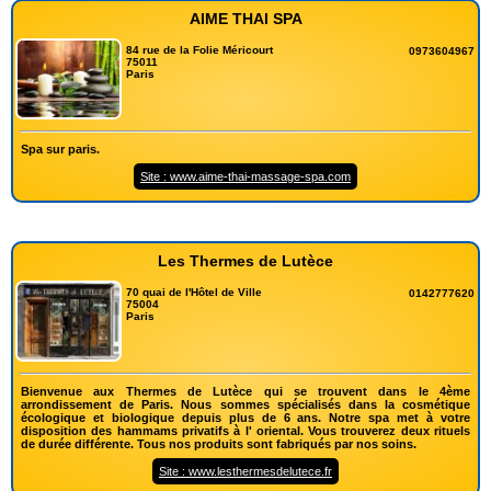
AIME THAI SPA
84 rue de la Folie Méricourt
0973604967
75011
Paris
Spa sur paris.
Site : www.aime-thai-massage-spa.com
Les Thermes de Lutèce
70 quai de l'Hôtel de Ville
0142777620
75004
Paris
Bienvenue aux Thermes de Lutèce qui se trouvent dans le 4ème
arrondissement de Paris. Nous sommes spécialisés dans la cosmétique
écologique et biologique depuis plus de 6 ans. Notre spa met à votre
disposition des hammams privatifs à l' oriental. Vous trouverez deux rituels
de durée différente. Tous nos produits sont fabriqués par nos soins.
Site : www.lesthermesdelutece.fr