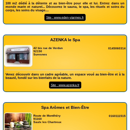
100 m2 dédié à la détente et au bien-être pour elle et lui. Entrez dans un
monde marin et naturel... Découvrez le sauna, le spa, les rituels et soins du
corps, les soins du visage....
Site : www.eden-viarmes.fr
AZENKA le Spa
42 bis rue de Verdun
0145060314
92150
Suresnes
Venez découvrir dans un cadre agréable, un espace voué au bien-être et à la
beauté, fondé sur les bienfaits de la nature.
Site : www.azenka.fr
Spa Arômes et Bien-Être
Route de Montlhéry
0160111515
91160
Saulx les Chartreux