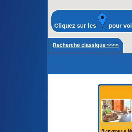
Cliquez sur les
pour voi
Recherche classique ►
Recherche classique »»»»
Bienvenue à Nax