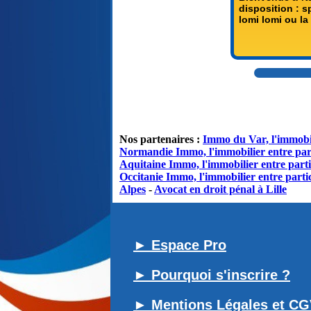
disposition : 
lomi lomi ou la 
Nos partenaires :
Immo du Var, l'immobil
Normandie Immo, l'immobilier entre par
Aquitaine Immo, l'immobilier entre parti
Occitanie Immo, l'immobilier entre partic
Alpes
-
Avocat en droit pénal à Lille
► Espace Pro
► Pourquoi s'inscrire ?
► Mentions Légales et C