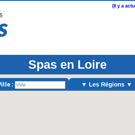
(Il y a ac
Spas en Loire
ille :
▼ Les Régions ▼
Alsace
Aquitaine
Auvergne
Basse-Normandie
Bourgogne