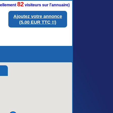
82
tuellement
visiteurs sur l'annuaire)
Ajoutez votre annonce
(5.00 EUR TTC !!)