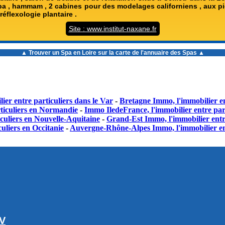
spa , hammam , 2 cabines pour des modelages californiens , aux pi
réflexologie plantaire .
Site : www.institut-naxane.fr
▲ Trouver un
Spa en Loire
sur la carte de l'annuaire des Spas ▲
ier entre particuliers dans le Var
-
Bretagne Immo, l'immobilier en
ticuliers en Normandie
-
Immo IledeFrance, l'immobilier entre part
culiers en Nouvelle-Aquitaine
-
Grand-Est Immo, l'immobilier entr
uliers en Occitanie
-
Auvergne-Rhône-Alpes Immo, l'immobilier en
GV