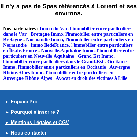
Il n'y a pas de Spas référencés à Lorient et ses
environs.
Nos partenaires :
Immo du Var, l'immobilier entre particuliers
dans le Var
-
Bretagne Immo, l'immobilier entre particuliers en
Bretagne
-
Normandie Immo, l'immobilier entre particuliers en
Normandie
-
Immo IledeFrance, l'immobilier entre particuliers
en Île-de-France
-
Nouvelle-Aquitaine Immo, l'immobilier entre
particuliers en Nouvelle-Aquitaine
-
Grand-Est Immo,
l'immobilier entre particuliers dans le Grand-Est
-
Occitanie
Immo, l'immobilier entre particuliers en Occitanie
-
Auvergne-
Rhône-Alpes Immo, l'immobilier entre particuliers en
Auvergne-Rhône-Alpes
-
Avocat en droit des victimes à Lille
► Espace Pro
► Pourquoi s'inscrire ?
► Mentions Légales et CGV
► Nous contacter