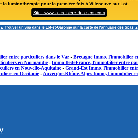
e la luminothérapie pour la première fois à Villeneuve sur Lot.
Site : www.la-croisiere-des-sens.com
▲ Trouver un
Spa dans le Lot-et-Garonne
sur la carte de l'annuaire des Spas 
ier entre particuliers dans le Var
-
Bretagne Immo, l'immobilier en
ticuliers en Normandie
-
Immo IledeFrance, l'immobilier entre part
culiers en Nouvelle-Aquitaine
-
Grand-Est Immo, l'immobilier entr
uliers en Occitanie
-
Auvergne-Rhône-Alpes Immo, l'immobilier en
GV