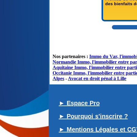
des bienfaits d
Nos partenaires :
Immo du Var, l'immobil
Normandie Immo, l'immobilier entre par
Aquitaine Immo, l'immobilier entre parti
Occitanie Immo, l'immobilier entre partic
Alpes
-
Avocat en droit pénal à Lille
► Espace Pro
► Pourquoi s'inscrire ?
► Mentions Légales et C