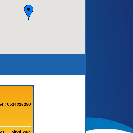
el : 0524326290
Lot … ainsi que