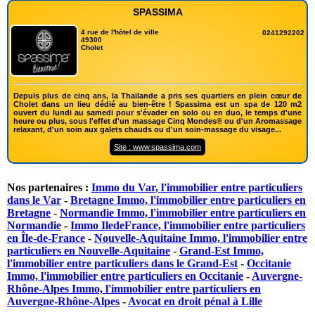
SPASSIMA
4 rue de l'hôtel de ville
0241292202
49300
Cholet
Depuis plus de cinq ans, la Thaïlande a pris ses quartiers en plein cœur de
Cholet dans un lieu dédié au bien-être ! Spassima est un spa de 120 m2
ouvert du lundi au samedi pour s'évader en solo ou en duo, le temps d'une
heure ou plus, sous l'effet d'un massage Cinq Mondes® ou d'un Aromassage
relaxant, d'un soin aux galets chauds ou d'un soin-massage du visage...
Site : www.spassima.com
Nos partenaires :
Immo du Var, l'immobilier entre particuliers
dans le Var
-
Bretagne Immo, l'immobilier entre particuliers en
Bretagne
-
Normandie Immo, l'immobilier entre particuliers en
Normandie
-
Immo IledeFrance, l'immobilier entre particuliers
en Île-de-France
-
Nouvelle-Aquitaine Immo, l'immobilier entre
particuliers en Nouvelle-Aquitaine
-
Grand-Est Immo,
l'immobilier entre particuliers dans le Grand-Est
-
Occitanie
Immo, l'immobilier entre particuliers en Occitanie
-
Auvergne-
Rhône-Alpes Immo, l'immobilier entre particuliers en
Auvergne-Rhône-Alpes
-
Avocat en droit pénal à Lille