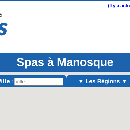
(Il y a ac
Spas à Manosque
ille :
▼ Les Régions ▼
Alsace
Aquitaine
Auvergne
Basse-Normandie
Bourgogne