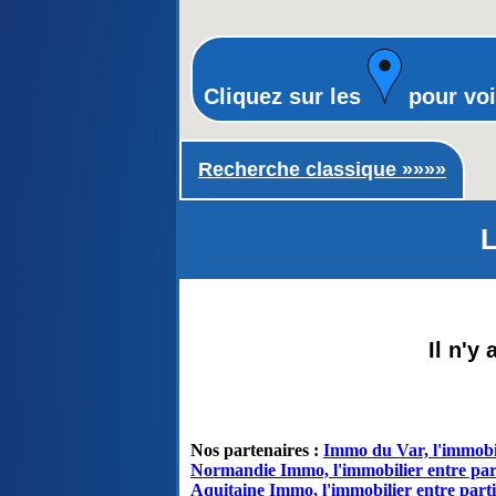
Cliquez sur les
pour voi
Recherche classique ►
Recherche classique »»»»
L
Il n'y
Nos partenaires :
Immo du Var, l'immobil
Normandie Immo, l'immobilier entre par
Aquitaine Immo, l'immobilier entre parti