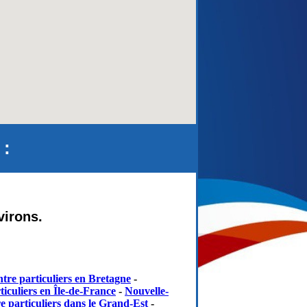
 :
virons.
tre particuliers en Bretagne
-
iculiers en Île-de-France
-
Nouvelle-
e particuliers dans le Grand-Est
-