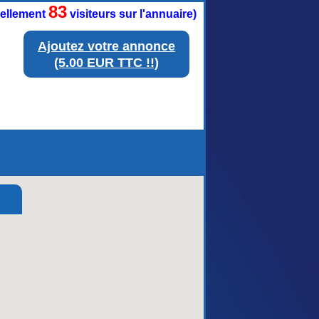
83
tuellement
visiteurs sur l'annuaire)
Ajoutez votre annonce
(5.00 EUR TTC !!)