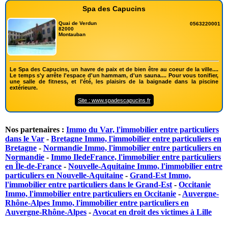
Spa des Capucins
Quai de Verdun
0563220001
82000
Montauban
Le Spa des Capucins, un havre de paix et de bien être au coeur de la ville....
Le temps s'y arrête l'espace d'un hammam, d'un sauna.... Pour vous tonifier,
une salle de fitness, et l'été, les plaisirs de la baignade dans la piscine
extérieure.
Site : www.spadescapucins.fr
Nos partenaires :
Immo du Var, l'immobilier entre particuliers
dans le Var
-
Bretagne Immo, l'immobilier entre particuliers en
Bretagne
-
Normandie Immo, l'immobilier entre particuliers en
Normandie
-
Immo IledeFrance, l'immobilier entre particuliers
en Île-de-France
-
Nouvelle-Aquitaine Immo, l'immobilier entre
particuliers en Nouvelle-Aquitaine
-
Grand-Est Immo,
l'immobilier entre particuliers dans le Grand-Est
-
Occitanie
Immo, l'immobilier entre particuliers en Occitanie
-
Auvergne-
Rhône-Alpes Immo, l'immobilier entre particuliers en
Auvergne-Rhône-Alpes
-
Avocat en droit des victimes à Lille