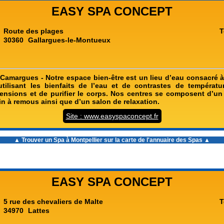
EASY SPA CONCEPT
Route des plages
T
30360
Gallargues-le-Montueux
Camargues - Notre espace bien-être est un lieu d’eau consacré à 
 utilisant les bienfaits de l’eau et de contrastes de températu
 tensions et de purifier le corps. Nos centres se composent d’
in à remous ainsi que d’un salon de relaxation.
Site : www.easyspaconcept.fr
▲ Trouver un
Spa à Montpellier
sur la carte de l'annuaire des Spas ▲
EASY SPA CONCEPT
5 rue des chevaliers de Malte
T
34970
Lattes