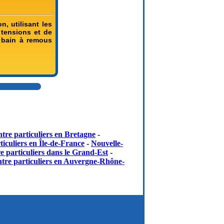
n, utilisant les
 tensions et de
 bain à remous
tre particuliers en Bretagne
-
iculiers en Île-de-France
-
Nouvelle-
e particuliers dans le Grand-Est
-
tre particuliers en Auvergne-Rhône-