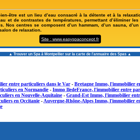
en-être est un lieu d’eau consacré à la détente et à la relaxatio
’eau et de contrastes de températures, permettant d’éliminer les
orps. Nos centres se composent d’un hammam, d’un sauna, d’un
salon de relaxation.
Site : www.easyspaconcept.fr
▲ Trouver un
Spa à Montpellier
sur la carte de l'annuaire des Spas ▲
ier entre particuliers dans le Var
-
Bretagne Immo, l'immobilier en
ticuliers en Normandie
-
Immo IledeFrance, l'immobilier entre part
culiers en Nouvelle-Aquitaine
-
Grand-Est Immo, l'immobilier entr
uliers en Occitanie
-
Auvergne-Rhône-Alpes Immo, l'immobilier en
le