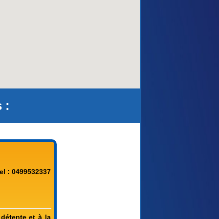
 :
el : 0499532337
détente et à la