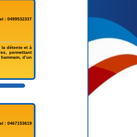
el : 0499532337
la détente et à
res, permettant
un hammam, d’un
el : 0467153619