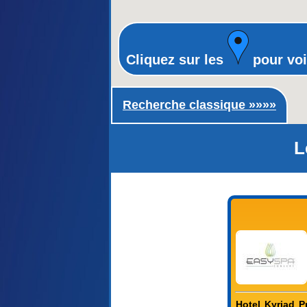
Cliquez sur les
pour voi
Recherche classique ►
Recherche classique »»»»
L
Hotel Kyriad P