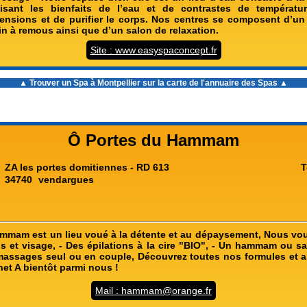
ilisant les bienfaits de l’eau et de contrastes de températu
 tensions et de purifier le corps. Nos centres se composent d’
in à remous ainsi que d’un salon de relaxation.
Site : www.easyspaconcept.fr
▲ Trouver un
Spa à Montpellier
sur la carte de l'annuaire des Spas ▲
Ô Portes du Hammam
ZA les portes domitiennes - RD 613
T
34740
vendargues
mmam est un lieu voué à la détente et au dépaysement, Nous vo
s et visage, - Des épilations à la cire "BIO", - Un hammam ou s
s massages seul ou en couple, Découvrez toutes nos formules et
rnet A bientôt parmi nous !
Mail : hammam@orange.fr