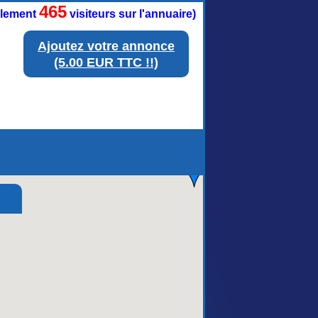
465
ellement
visiteurs sur l'annuaire)
Ajoutez votre annonce
(5.00 EUR TTC !!)