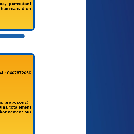
res, permettant
un hammam, d’un
el : 0467872656
us proposons: -
auna totalement
 abonnement sur