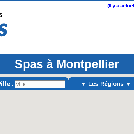
(Il y a actu
Spas à Montpellier
ille :
▼ Les Régions ▼
Alsace
Aquitaine
Auvergne
Basse-Normandie
Bourgogne