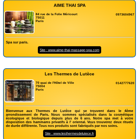
AIME THAI SPA
84 rue de la Folie Méricourt
0973604967
75011
Paris
Spa sur paris.
Site : www.aime-thai-massage-spa.com
Les Thermes de Lutèce
70 quai de l'Hôtel de Ville
0142777620
75004
Paris
Bienvenue aux Thermes de Lutèce qui se trouvent dans le 4ème
arrondissement de Paris. Nous sommes spécialisés dans la cosmétique
écologique et biologique depuis plus de 6 ans. Notre spa met à votre
disposition des hammams privatifs à l' oriental. Vous trouverez deux rituels
de durée différente. Tous nos produits sont fabriqués par nos soins.
Site : www.lesthermesdelutece.fr