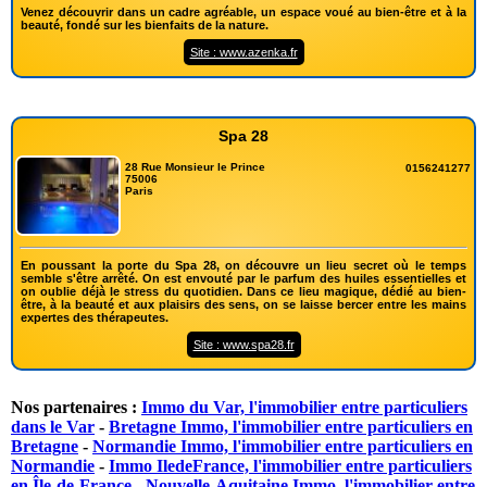
Venez découvrir dans un cadre agréable, un espace voué au bien-être et à la
beauté, fondé sur les bienfaits de la nature.
Site : www.azenka.fr
Spa 28
28 Rue Monsieur le Prince
0156241277
75006
Paris
En poussant la porte du Spa 28, on découvre un lieu secret où le temps
semble s'être arrêté. On est envouté par le parfum des huiles essentielles et
on oublie déjà le stress du quotidien. Dans ce lieu magique, dédié au bien-
être, à la beauté et aux plaisirs des sens, on se laisse bercer entre les mains
expertes des thérapeutes.
Site : www.spa28.fr
Nos partenaires :
Immo du Var, l'immobilier entre particuliers
dans le Var
-
Bretagne Immo, l'immobilier entre particuliers en
Bretagne
-
Normandie Immo, l'immobilier entre particuliers en
Normandie
-
Immo IledeFrance, l'immobilier entre particuliers
en Île-de-France
-
Nouvelle-Aquitaine Immo, l'immobilier entre