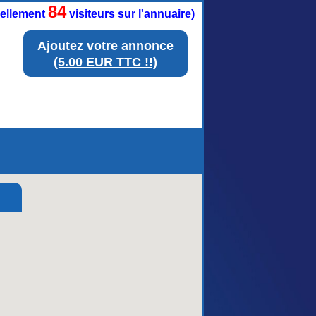
84
tuellement
visiteurs sur l'annuaire)
Ajoutez votre annonce
(5.00 EUR TTC !!)