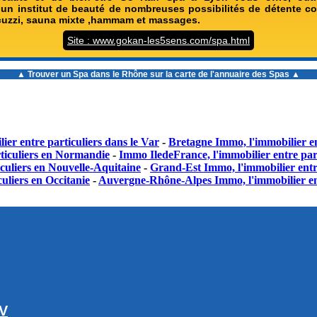
d’un institut de beauté de nombreuses possibilités de détente c
cuzzi, sauna mixte ,hammam et massages.
Site : www.gokan-les5sens.com/spa.html
▲ Trouver un
Spa dans le Rhône
sur la carte de l'annuaire des Spas ▲
ier entre particuliers dans le Var
-
Bretagne Immo, l'immobilier en
ticuliers en Normandie
-
Immo IledeFrance, l'immobilier entre part
culiers en Nouvelle-Aquitaine
-
Grand-Est Immo, l'immobilier entr
uliers en Occitanie
-
Auvergne-Rhône-Alpes Immo, l'immobilier en
GV