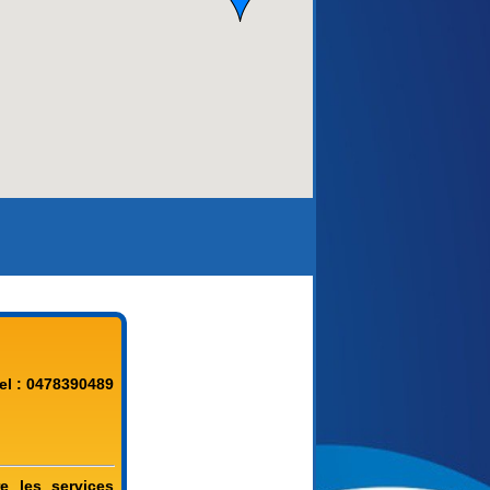
el : 0478390489
e les services