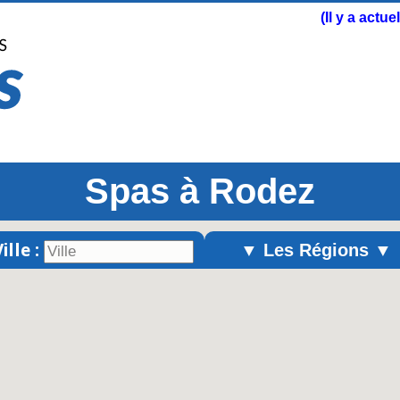
(Il y a actu
Spas à Rodez
ille :
▼ Les Régions ▼
Alsace
Aquitaine
Auvergne
Basse-Normandie
Bourgogne