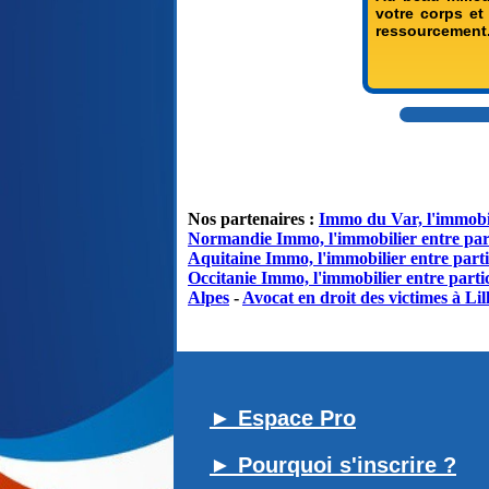
votre corps et
ressourcement
Nos partenaires :
Immo du Var, l'immobil
Normandie Immo, l'immobilier entre par
Aquitaine Immo, l'immobilier entre parti
Occitanie Immo, l'immobilier entre partic
Alpes
-
Avocat en droit des victimes à Lil
► Espace Pro
► Pourquoi s'inscrire ?