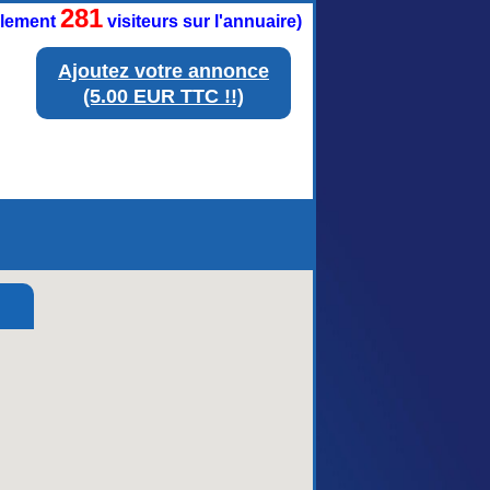
281
ellement
visiteurs sur l'annuaire)
Ajoutez votre annonce
(5.00 EUR TTC !!)