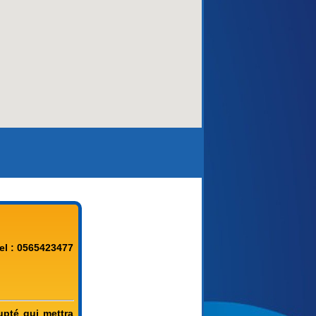
el : 0565423477
upté qui mettra