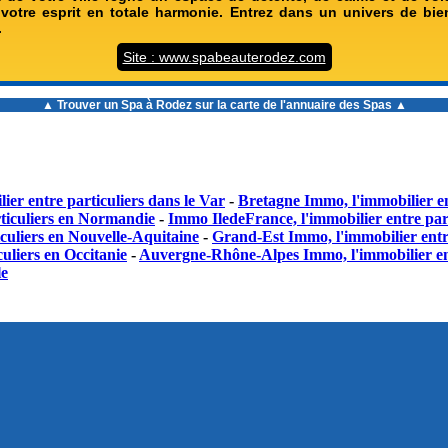
 votre esprit en totale harmonie. Entrez dans un univers de bie
.
Site : www.spabeauterodez.com
▲ Trouver un
Spa à Rodez
sur la carte de l'annuaire des Spas ▲
ier entre particuliers dans le Var
-
Bretagne Immo, l'immobilier en
ticuliers en Normandie
-
Immo IledeFrance, l'immobilier entre part
culiers en Nouvelle-Aquitaine
-
Grand-Est Immo, l'immobilier entr
uliers en Occitanie
-
Auvergne-Rhône-Alpes Immo, l'immobilier en
le