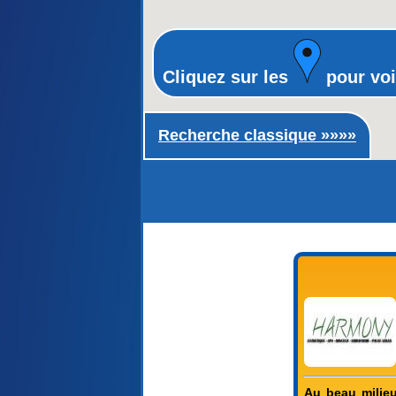
Cliquez sur les
pour voi
Recherche classique ►
Recherche classique »»»»
Au beau milieu