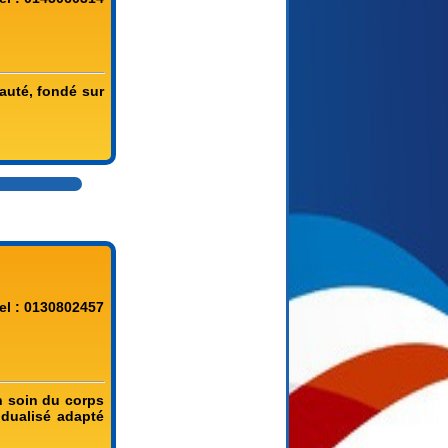
auté, fondé sur
el : 0130802457
n soin du corps
idualisé adapté