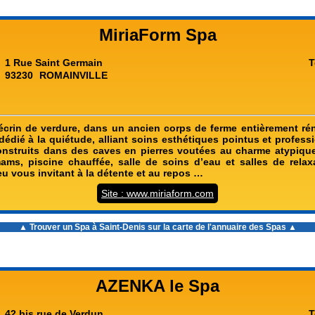
MiriaForm Spa
1 Rue Saint Germain
T
93230
ROMAINVILLE
crin de verdure, dans un ancien corps de ferme entièrement r
édié à la quiétude, alliant soins esthétiques pointus et profess
onstruits dans des caves en pierres voutées au charme atypique,
s, piscine chauffée, salle de soins d’eau et salles de relax
eu vous invitant à la détente et au repos …
Site : www.miriaform.com
▲ Trouver un
Spa à Saint-Denis
sur la carte de l'annuaire des Spas ▲
AZENKA le Spa
42 bis rue de Verdun
T