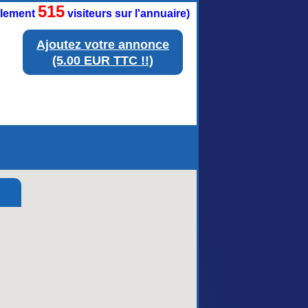
515
ellement
visiteurs sur l'annuaire)
Ajoutez votre annonce
(5.00 EUR TTC !!)