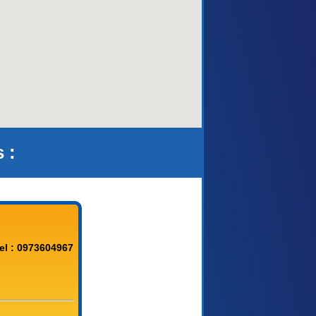
 :
el : 0973604967