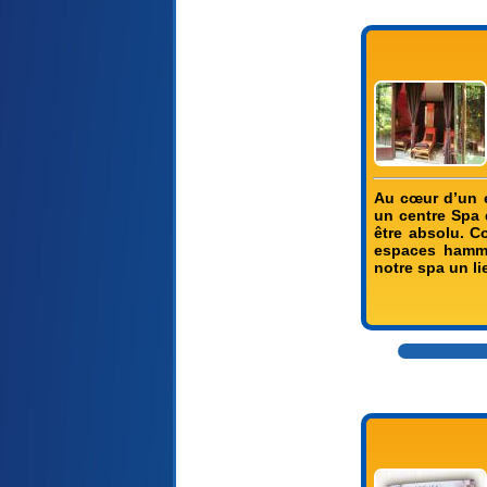
Au cœur d’un é
un centre Spa d
être absolu. C
espaces hammam
notre spa un li