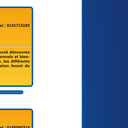
el : 0141713193
énové découvrez
ionnels et bien-
 les différents
ation feront de
el : 0145060314