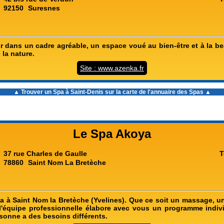
92150
Suresnes
r dans un cadre agréable, un espace voué au bien-être et à la be
 la nature.
Site : www.azenka.fr
▲ Trouver un
Spa à Saint-Denis
sur la carte de l'annuaire des Spas ▲
Le Spa Akoya
37 rue Charles de Gaulle
T
78860
Saint Nom La Bretèche
 à Saint Nom la Bretèche (Yvelines). Que ce soit un massage, u
l'équipe professionnelle élabore avec vous un programme indiv
sonne a des besoins différents.