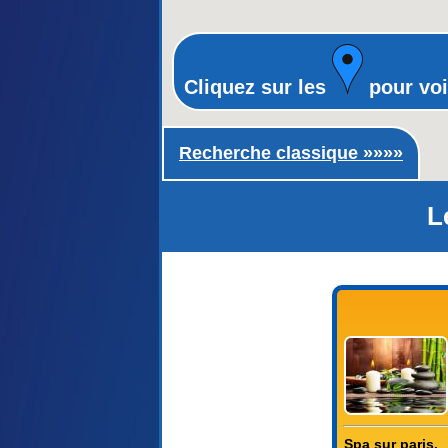
Cliquez sur les
pour voi
Recherche classique ►
Recherche classique »»»»
L
Spa sur paris.