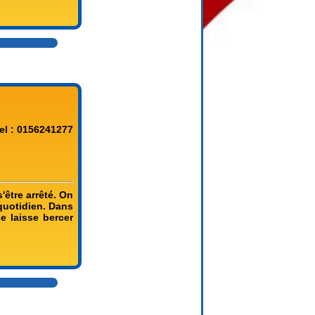
el : 0156241277
'être arrêté. On
 quotidien. Dans
e laisse bercer