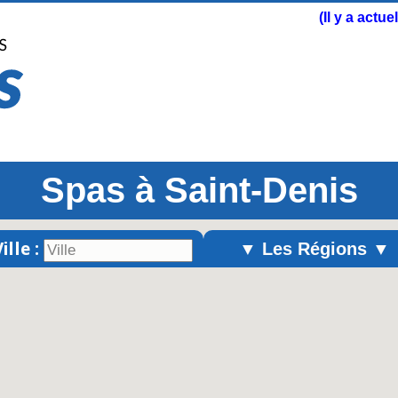
(Il y a actu
Spas à Saint-Denis
ille :
▼ Les Régions ▼
Alsace
Aquitaine
Auvergne
Basse-Normandie
Bourgogne