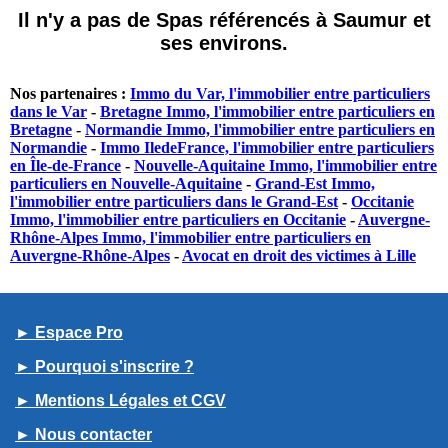
Il n'y a pas de Spas référencés à Saumur et
ses environs.
Nos partenaires :
Immo du Var, l'immobilier entre particuliers
dans le Var
-
Bretagne Immo, l'immobilier entre particuliers en
Bretagne
-
Normandie Immo, l'immobilier entre particuliers en
Normandie
-
Immo IledeFrance, l'immobilier entre particuliers
en Île-de-France
-
Nouvelle-Aquitaine Immo, l'immobilier entre
particuliers en Nouvelle-Aquitaine
-
Grand-Est Immo,
l'immobilier entre particuliers dans le Grand-Est
-
Occitanie
Immo, l'immobilier entre particuliers en Occitanie
-
Auvergne-
Rhône-Alpes Immo, l'immobilier entre particuliers en
Auvergne-Rhône-Alpes
-
Avocat en droit des victimes à Lille
► Espace Pro
► Pourquoi s'inscrire ?
► Mentions Légales et CGV
► Nous contacter