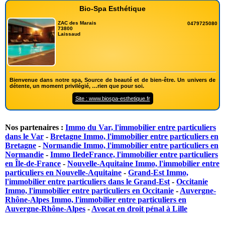
Bio-Spa Esthétique
ZAC des Marais
0479725080
73800
Laissaud
Bienvenue dans notre spa, Source de beauté et de bien-être. Un univers de
détente, un moment privilégié, …rien que pour soi.
Site : www.biospa-esthetique.fr
Nos partenaires :
Immo du Var, l'immobilier entre particuliers
dans le Var
-
Bretagne Immo, l'immobilier entre particuliers en
Bretagne
-
Normandie Immo, l'immobilier entre particuliers en
Normandie
-
Immo IledeFrance, l'immobilier entre particuliers
en Île-de-France
-
Nouvelle-Aquitaine Immo, l'immobilier entre
particuliers en Nouvelle-Aquitaine
-
Grand-Est Immo,
l'immobilier entre particuliers dans le Grand-Est
-
Occitanie
Immo, l'immobilier entre particuliers en Occitanie
-
Auvergne-
Rhône-Alpes Immo, l'immobilier entre particuliers en
Auvergne-Rhône-Alpes
-
Avocat en droit pénal à Lille