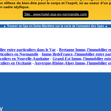
un réflexe de bien-être pour le corps et l’esprit, ici au coeur d’un 
n cadre idyllique.
Site : www.hotel-spa-en-normandie.com
▲ Trouver un
Spa en Seine-Maritime
sur la carte de l'annuaire des Spas ▲
ier entre particuliers dans le Var
-
Bretagne Immo, l'immobilier en
ticuliers en Normandie
-
Immo IledeFrance, l'immobilier entre part
culiers en Nouvelle-Aquitaine
-
Grand-Est Immo, l'immobilier entr
uliers en Occitanie
-
Auvergne-Rhône-Alpes Immo, l'immobilier en
GV