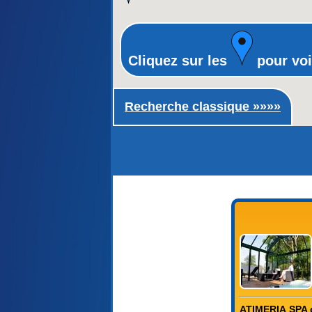
Cliquez sur les
pour voi
Recherche classique ►
Recherche classique »»»»
ATIMERIA SPA d