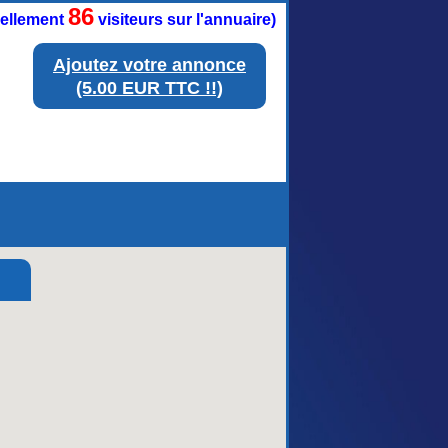
86
tuellement
visiteurs sur l'annuaire)
Ajoutez votre annonce
(5.00 EUR TTC !!)