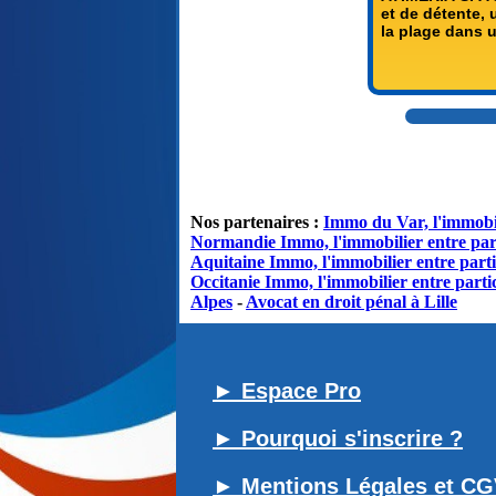
et de détente, 
la plage dans u
Nos partenaires :
Immo du Var, l'immobil
Normandie Immo, l'immobilier entre par
Aquitaine Immo, l'immobilier entre parti
Occitanie Immo, l'immobilier entre partic
Alpes
-
Avocat en droit pénal à Lille
► Espace Pro
► Pourquoi s'inscrire ?
► Mentions Légales et C