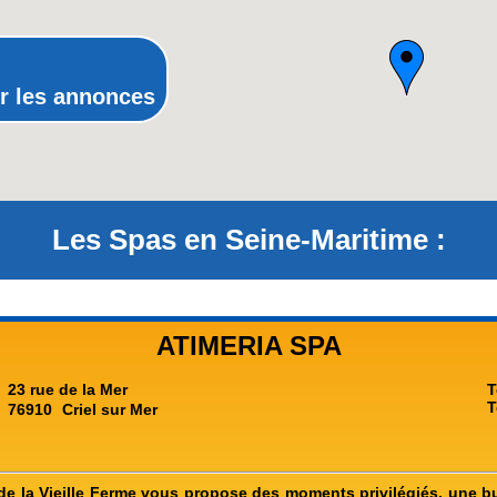
Rhône-Alpes
r les annonces
Les Spas en Seine-Maritime :
ATIMERIA SPA
23 rue de la Mer
T
T
76910
Criel sur Mer
e la Vieille Ferme vous propose des moments privilégiés, une b