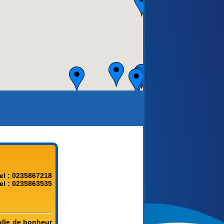
el : 0235867218
el : 0235863535
ulle de bonheur