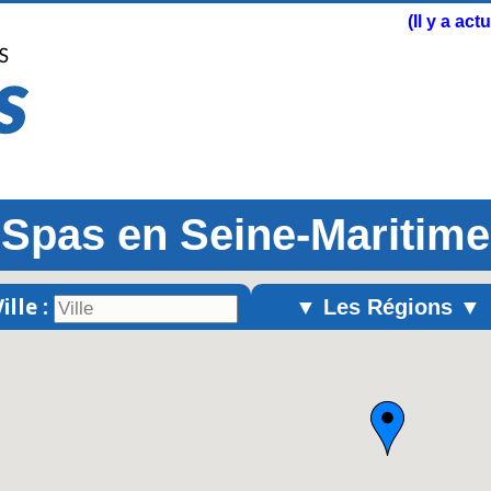
(Il y a ac
Spas en Seine-Maritime
ille :
▼ Les Régions ▼
Alsace
Aquitaine
Auvergne
Basse-Normandie
Bourgogne