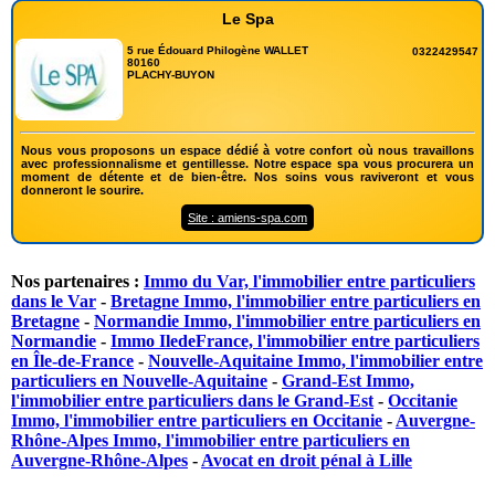
Le Spa
5 rue Édouard Philogène WALLET
0322429547
80160
PLACHY-BUYON
Nous vous proposons un espace dédié à votre confort où nous travaillons
avec professionnalisme et gentillesse. Notre espace spa vous procurera un
moment de détente et de bien-être. Nos soins vous raviveront et vous
donneront le sourire.
Site : amiens-spa.com
Nos partenaires :
Immo du Var, l'immobilier entre particuliers
dans le Var
-
Bretagne Immo, l'immobilier entre particuliers en
Bretagne
-
Normandie Immo, l'immobilier entre particuliers en
Normandie
-
Immo IledeFrance, l'immobilier entre particuliers
en Île-de-France
-
Nouvelle-Aquitaine Immo, l'immobilier entre
particuliers en Nouvelle-Aquitaine
-
Grand-Est Immo,
l'immobilier entre particuliers dans le Grand-Est
-
Occitanie
Immo, l'immobilier entre particuliers en Occitanie
-
Auvergne-
Rhône-Alpes Immo, l'immobilier entre particuliers en
Auvergne-Rhône-Alpes
-
Avocat en droit pénal à Lille