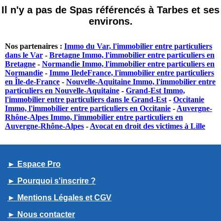
Il n'y a pas de Spas référencés à Tarbes et ses
environs.
Nos partenaires :
Immo du Var, l'immobilier entre particuliers
dans le Var
-
Bretagne Immo, l'immobilier entre particuliers en
Bretagne
-
Normandie Immo, l'immobilier entre particuliers en
Normandie
-
Immo IledeFrance, l'immobilier entre particuliers
en Île-de-France
-
Nouvelle-Aquitaine Immo, l'immobilier entre
particuliers en Nouvelle-Aquitaine
-
Grand-Est Immo,
l'immobilier entre particuliers dans le Grand-Est
-
Occitanie
Immo, l'immobilier entre particuliers en Occitanie
-
Auvergne-
Rhône-Alpes Immo, l'immobilier entre particuliers en
Auvergne-Rhône-Alpes
-
Avocat en droit des victimes à Lille
► Espace Pro
► Pourquoi s'inscrire ?
► Mentions Légales et CGV
► Nous contacter