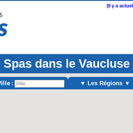
(Il y a actu
Spas dans le Vaucluse
ille :
▼ Les Régions ▼
Alsace
Aquitaine
Auvergne
Basse-Normandie
Bourgogne