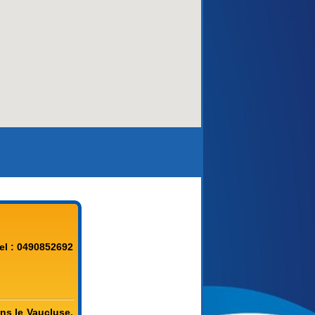
el : 0490852692
 le Vaucluse.