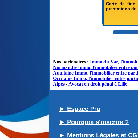
Carte de fidél
prestations de 
Nos partenaires :
Immo du Var, l'immobil
Normandie Immo, l'immobilier entre par
Aquitaine Immo, l'immobilier entre parti
Occitanie Immo, l'immobilier entre partic
Alpes
-
Avocat en droit pénal à Lille
► Espace Pro
► Pourquoi s'inscrire ?
► Mentions Légales et C