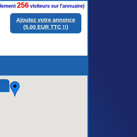
256
ellement
visiteurs sur l'annuaire)
Ajoutez votre annonce
(5.00 EUR TTC !!)