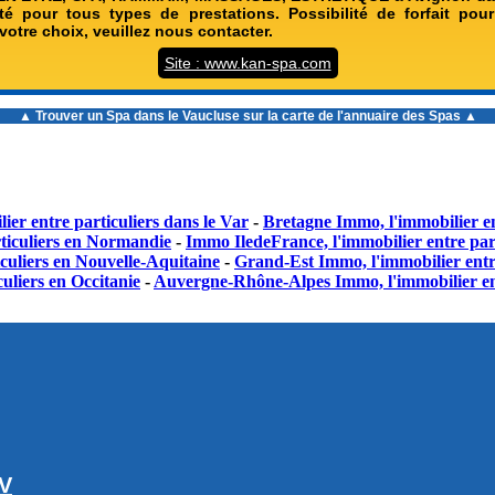
ité pour tous types de prestations. Possibilité de forfait po
votre choix, veuillez nous contacter.
Site : www.kan-spa.com
▲ Trouver un
Spa dans le Vaucluse
sur la carte de l'annuaire des Spas ▲
ier entre particuliers dans le Var
-
Bretagne Immo, l'immobilier en
ticuliers en Normandie
-
Immo IledeFrance, l'immobilier entre part
culiers en Nouvelle-Aquitaine
-
Grand-Est Immo, l'immobilier entr
uliers en Occitanie
-
Auvergne-Rhône-Alpes Immo, l'immobilier en
GV