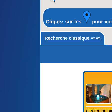
Cliquez sur les
pour voi
Recherche classique ►
Recherche classique »»»»
CENTRE DE BIE