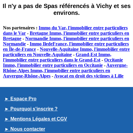
Il n'y a pas de Spas référencés à Vichy et ses
environs.
Nos partenaires :
Immo du Var, l'immobilier entre particuliers
dans le Var
-
Bretagne Immo, l'immobilier entre particuliers en
Bretagne
-
Normandie Immo, l'immobilier entre particuliers en
Normandie
-
Immo IledeFrance, l'immobilier entre particuliers
en Île-de-France
-
Nouvelle-Aquitaine Immo, l'immobilier entre
particuliers en Nouvelle-Aquitaine
-
Grand-Est Immo,
l'immobilier entre particuliers dans le Grand-Est
-
Occitanie
Immo, l'immobilier entre particuliers en Occitanie
-
Auvergne-
Rhône-Alpes Immo, l'immobilier entre particuliers en
Auvergne-Rhône-Alpes
-
Avocat en droit des victimes à Lille
► Espace Pro
► Pourquoi s'inscrire ?
► Mentions Légales et CGV
► Nous contacter