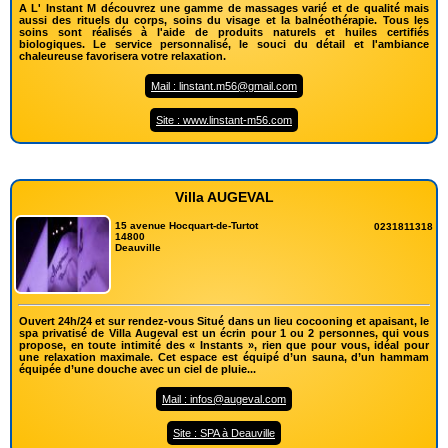
A L' Instant M découvrez une gamme de massages varié et de qualité mais
aussi des rituels du corps, soins du visage et la balnéothérapie. Tous les
soins sont réalisés à l'aide de produits naturels et huiles certifiés
biologiques. Le service personnalisé, le souci du détail et l'ambiance
chaleureuse favorisera votre relaxation.
Mail : linstant.m56@gmail.com
Site : www.linstant-m56.com
Villa AUGEVAL
15 avenue Hocquart-de-Turtot
0231811318
14800
Deauville
Ouvert 24h/24 et sur rendez-vous Situé dans un lieu cocooning et apaisant, le
spa privatisé de Villa Augeval est un écrin pour 1 ou 2 personnes, qui vous
propose, en toute intimité des « Instants », rien que pour vous, idéal pour
une relaxation maximale. Cet espace est équipé d’un sauna, d’un hammam
équipée d’une douche avec un ciel de pluie...
Mail : infos@augeval.com
Site : SPA à Deauville