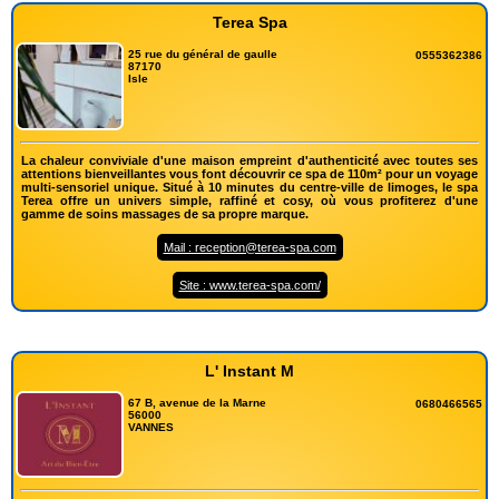
Terea Spa
25 rue du général de gaulle
0555362386
87170
Isle
La chaleur conviviale d'une maison empreint d'authenticité avec toutes ses
attentions bienveillantes vous font découvrir ce spa de 110m² pour un voyage
multi-sensoriel unique. Situé à 10 minutes du centre-ville de limoges, le spa
Terea offre un univers simple, raffiné et cosy, où vous profiterez d'une
gamme de soins massages de sa propre marque.
Mail : reception@terea-spa.com
Site : www.terea-spa.com/
L' Instant M
67 B, avenue de la Marne
0680466565
56000
VANNES