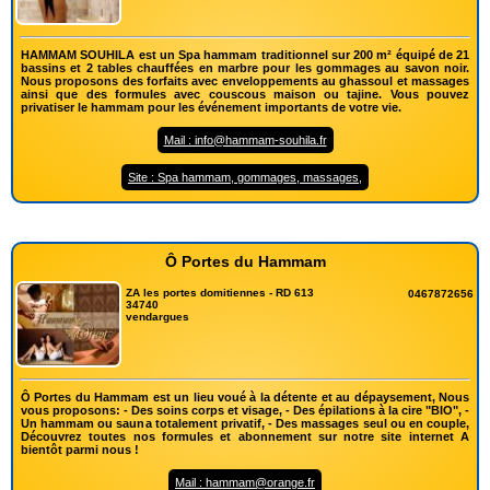
HAMMAM SOUHILA est un Spa hammam traditionnel sur 200 m² équipé de 21
bassins et 2 tables chauffées en marbre pour les gommages au savon noir.
Nous proposons des forfaits avec enveloppements au ghassoul et massages
ainsi que des formules avec couscous maison ou tajine. Vous pouvez
privatiser le hammam pour les événement importants de votre vie.
Mail : info@hammam-souhila.fr
Site : Spa hammam, gommages, massages,
Ô Portes du Hammam
ZA les portes domitiennes - RD 613
0467872656
34740
vendargues
Ô Portes du Hammam est un lieu voué à la détente et au dépaysement, Nous
vous proposons: - Des soins corps et visage, - Des épilations à la cire "BIO", -
Un hammam ou sauna totalement privatif, - Des massages seul ou en couple,
Découvrez toutes nos formules et abonnement sur notre site internet A
bientôt parmi nous !
Mail : hammam@orange.fr