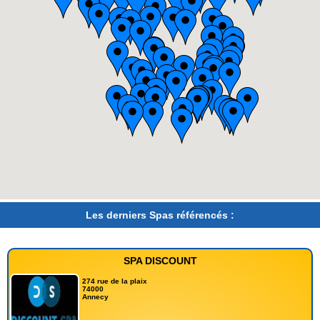
Les derniers Spas référencés :
SPA DISCOUNT
274 rue de la plaix
74000
Annecy