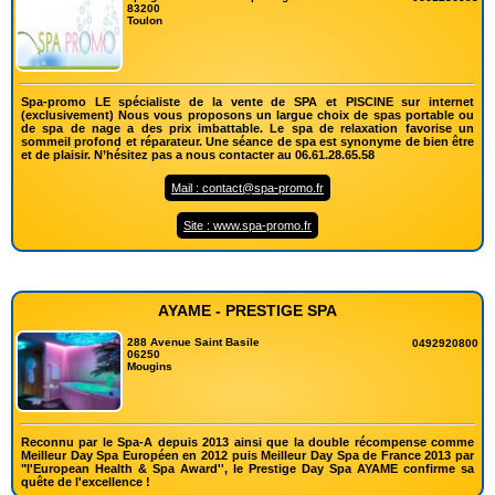
83200
Toulon
Spa-promo LE spécialiste de la vente de SPA et PISCINE sur internet
(exclusivement) Nous vous proposons un largue choix de spas portable ou
de spa de nage a des prix imbattable. Le spa de relaxation favorise un
sommeil profond et réparateur. Une séance de spa est synonyme de bien être
et de plaisir. N’hésitez pas a nous contacter au 06.61.28.65.58
Mail : contact@spa-promo.fr
Site : www.spa-promo.fr
AYAME - PRESTIGE SPA
288 Avenue Saint Basile
0492920800
06250
Mougins
Reconnu par le Spa-A depuis 2013 ainsi que la double récompense comme
Meilleur Day Spa Européen en 2012 puis Meilleur Day Spa de France 2013 par
"l'European Health & Spa Award'', le Prestige Day Spa AYAME confirme sa
quête de l'excellence !