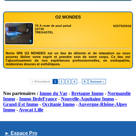
O2 MONDES
75 A route de poul palud
0257520034
22730
TREGASTEL
Notre SPA O2 MONDES est un lieu de détente et de relaxation ou vous
pourrez libérer votre esprit et prendre soin de votre corps. Ce lieu est
l'aboutissement de nos expériences professionnelles, en ostéopathie,
médecines douces et esthétiques.
« Précédent
1
2
3
4
…
8
Suivant »
Nos partenaires :
Immo du Var
-
Bretagne Immo
-
Normandie
Immo
-
Immo IledeFrance
-
Nouvelle-Aquitaine Immo
-
Grand-Est Immo
-
Occitanie Immo
-
Auvergne-Rhône-Alpes
Immo
-
Avocat Lille
► Espace Pro