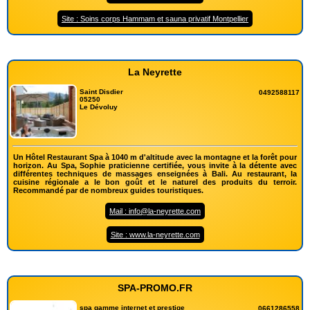
Site : Soins corps Hammam et sauna privatif Montpellier
La Neyrette
Saint Disdier
0492588117
05250
Le Dévoluy
Un Hôtel Restaurant Spa à 1040 m d'altitude avec la montagne et la forêt pour
horizon. Au Spa, Sophie praticienne certifiée, vous invite à la détente avec
différentes techniques de massages enseignées à Bali. Au restaurant, la
cuisine régionale a le bon goût et le naturel des produits du terroir.
Recommandé par de nombreux guides touristiques.
Mail : info@la-neyrette.com
Site : www.la-neyrette.com
SPA-PROMO.FR
spa gamme internet et prestige
0661286558